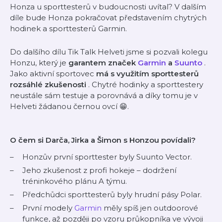
Honza u sporttesterů v budoucnosti uvítal? V dalším
díle bude Honza pokračovat představením chytrých
hodinek a sporttesterů Garmin.
Do dalšího dílu Tik Talk Helveti jsme si pozvali kolegu
Honzu, který je
garantem značek
Garmin
a
Suunto
.
Jako aktivní sportovec
má s využitím sporttesterů
rozsáhlé zkušenosti
. Chytré hodinky a sporttestery
neustále sám testuje a porovnává a díky tomu je v
Helveti žádanou
černou ovcí
😁.
O čem si Darča, Jirka a Šimon s Honzou povídali?
Honzův první sporttester byly Suunto Vector.
Jeho zkušenost z profi hokeje – dodržení
tréninkového plánu A týmu.
Předchůdci sporttesterů byly hrudní pásy Polar.
První modely
Garmin
měly spíš jen outdoorové
funkce, až později po vzoru průkopníka ve vývoji