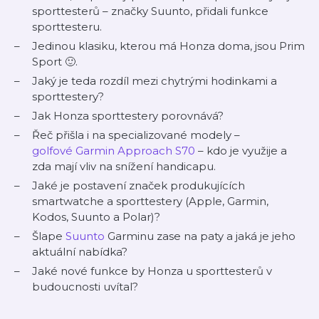
sporttesterů – značky Suunto, přidali funkce
sporttesteru.
Jedinou klasiku, kterou má Honza doma, jsou Prim
Sport 🙂.
Jaký je teda rozdíl mezi chytrými hodinkami a
sporttestery?
Jak Honza sporttestery porovnává?
Řeč přišla i na specializované modely –
golfové Garmin Approach S70
– kdo je využije a
zda mají vliv na snížení handicapu.
Jaké je postavení značek produkujících
smartwatche a sporttestery (Apple, Garmin,
Kodos, Suunto a Polar)?
Šlape
Suunto
Garminu zase na paty a jaká je jeho
aktuální nabídka?
Jaké nové funkce by Honza u sporttesterů v
budoucnosti uvítal?