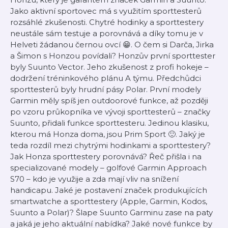
Jako aktivní sportovec má s využitím sporttesterů
rozsáhlé zkušenosti. Chytré hodinky a sporttestery
neustále sám testuje a porovnává a díky tomu je v
Helveti žádanou černou ovcí 😁. O čem si Darča, Jirka
a Šimon s Honzou povídali? Honzův první sporttester
byly Suunto Vector. Jeho zkušenost z profi hokeje –
dodržení tréninkového plánu A týmu. Předchůdci
sporttesterů byly hrudní pásy Polar. První modely
Garmin měly spíš jen outdoorové funkce, až později
po vzoru průkopníka ve vývoji sporttesterů – značky
Suunto, přidali funkce sporttesteru. Jedinou klasiku,
kterou má Honza doma, jsou Prim Sport 🙂. Jaký je
teda rozdíl mezi chytrými hodinkami a sporttestery?
Jak Honza sporttestery porovnává? Řeč přišla i na
specializované modely – golfové Garmin Approach
S70 – kdo je využije a zda mají vliv na snížení
handicapu. Jaké je postavení značek produkujících
smartwatche a sporttestery (Apple, Garmin, Kodos,
Suunto a Polar)? Šlape Suunto Garminu zase na paty
a jaká je jeho aktuální nabídka? Jaké nové funkce by