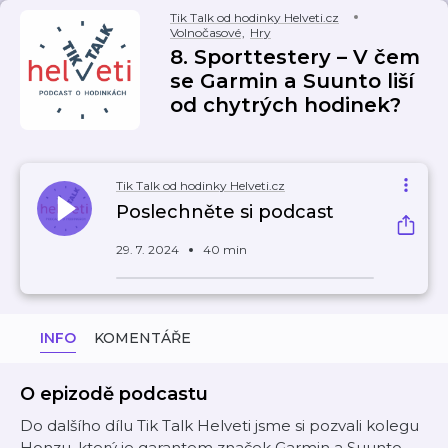
Tik Talk od hodinky Helveti.cz
Volnočasové
,
Hry
8. Sporttestery – V čem
se Garmin a Suunto liší
od chytrých hodinek?
Tik Talk od hodinky Helveti.cz
Poslechněte si podcast
29. 7. 2024
40 min
INFO
KOMENTÁŘE
O epizodě podcastu
Do dalšího dílu Tik Talk Helveti jsme si pozvali kolegu
Honzu, který je garantem značek Garmin a Suunto.