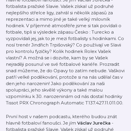
fotbalista pražské Slavie. Vašek získal už podruhé
nejlepšího střelce ligy, zahrál si několik zápasů za
reprezentaci a mimo jiné je také velký milovník
hodinek. V příjemné atmosféře jsme si tak povídali o
fotbale, tipli si výsledek zápasu Česko : Turecko a
vyzpovídali jej, jak to je mezi fotbalisty s hodinkami. Co
nosí trenér Jindřich Trpišovský? Co používají ve Slavii
pro kontrolu fyzičky? Kolik hodinek Rolex Vašek
vlastní? A možná se i dozvíte, kam by se Vašek
nejraději posunul ve své fotbalové kariéře. Prozradit
snad můžeme, že do Opavy to zatím nebude. Vaškovi
patří velké poděkování, protože si na nás udělal čas v
den jeho narozenin! Jako poděkování za naši
spolupráci, jeho skvělé výkony a také malou
vzpomínku k 30. narozeninám od nás dostal hodinky
Tissot PRX Chronograph Automatic T137.427.11.011.00.
První host v našem podcastu, kterého budou znát
hlavně fotbaloví fanoušci. Je jím
Václav Jurečka
-
fotbalista pražské Slavie. Vašek získal už podruhé