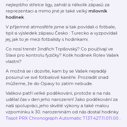
nejlepšího střelce ligy, zahrál si několik zápasů za
reprezentaci a mimo jiné je také velký
milovník
hodinek
.
V příjemné atmosféře jsme si tak povídali o fotbale,
tipli si výsledek zápasu Česko : Turecko a vyzpovídali
jej, jak to je mezi fotbalisty s hodinkami.
Co nosí trenér Jindřich Trpišovský? Co používají ve
Slavii pro kontrolu fyzičky? Kolik hodinek Rolex Vašek
vlastní?
A možná se i dozvíte, kam by se Vašek nejraději
posunul ve své fotbalové kariéře. Prozradit snad
můžeme, že do Opavy to zatím nebude.
Vaškovi patří velké poděkování, protože si na nás
udělal čas v den jeho narozenin! Jako poděkování za
naši spolupráci, jeho skvělé výkony a také malou
vzpomínku k 30. narozeninám od nás dostal hodinky
Tissot PRX Chronograph Automatic T137.427.11.011.00
.