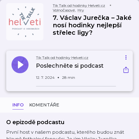
Tik Talk od hodinky Helveti.cz
Volnočasové
,
Hry
7. Václav Jurečka – Jaké
nosí hodinky nejlepší
střelec ligy?
Tik Talk od hodinky Helveti.cz
Poslechněte si podcast
12. 7. 2024
28 min
INFO
KOMENTÁŘE
O epizodě podcastu
První host v našem podcastu, kterého budou znát
hlavně fotbaloví fanoušci. Je jím Václav Jurečka -