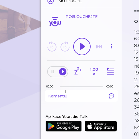
MŮJ PROFIL
=
POSLOUCHEJTE
O
1
6:
8:
12
15
ná
1.00
19
×
2
25
00:00
00:00
es
Komentuj
26
3
36
Aplikace Youradio Talk
48
54
01