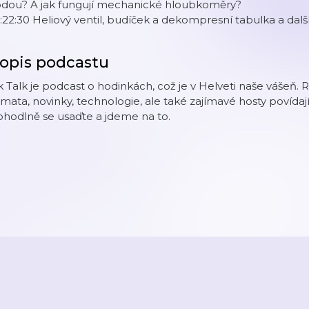
odou? A jak fungují mechanické hloubkoměry?
:22:30 Heliový ventil, budíček a dekompresní tabulka a dal
opis podcastu
k Talk je podcast o hodinkách, což je v Helveti naše vášeň.
mata, novinky, technologie, ale také zajímavé hosty povída
hodlně se usaďte a jdeme na to.