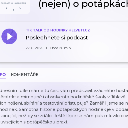
(nejen) o potápkác
TIK TALK OD HODINKY HELVETI.CZ
Poslechněte si podcast
27. 6. 2025
1 hod 26 min
NFO
KOMENTÁŘE
dnešním díle máme tu čest vám představit vzácného hosta, 
ěratele a mimo jiné i absolventa hodinářské školy v Jihlavě,
jich nošení, sbírání a testování přistupuje? Zaměřili jsme se
hodinek. Samotná historie potápěčských hodinek je v podání
scinující, než by se zdálo. Ještě lépe se nám pak mluvilo
uvisejících s potápěčskou praxí.