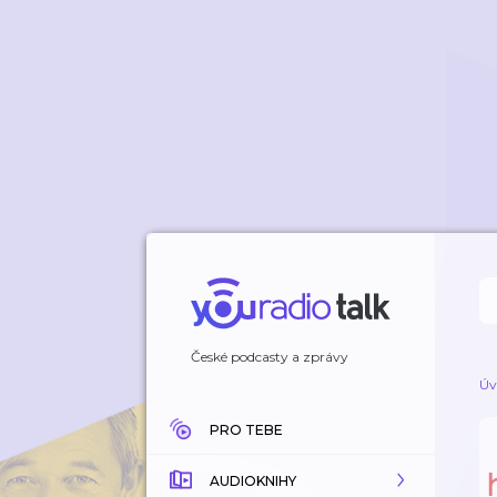
České podcasty a zprávy
Úv
PRO TEBE
AUDIOKNIHY