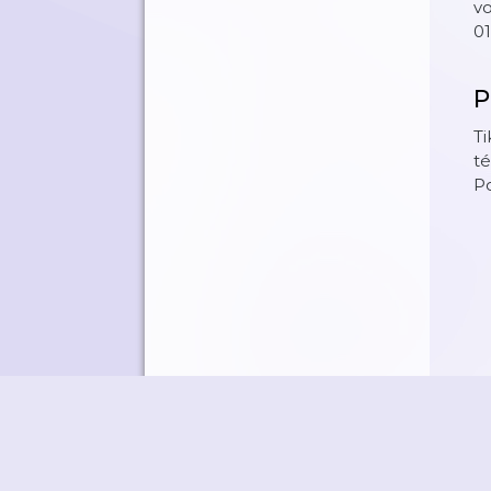
v
01
P
Ti
té
Po