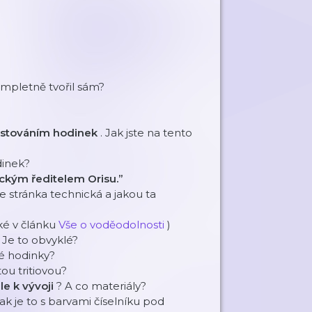
mpletně tvořil sám?
estováním hodinek
. Jak jste na tento
dinek?
ickým ředitelem Orisu.”
je stránka technická a jakou ta
ké v článku
Vše o voděodolnosti
)
. Je to obvyklé?
é hodinky?
ou tritiovou?
le k vývoji
? A co materiály?
Jak je to s barvami číselníku pod