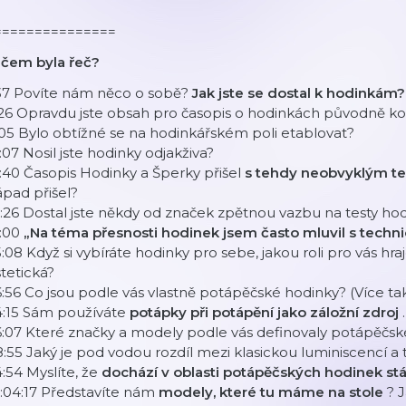
===============
 čem byla řeč?
:37 Povíte nám něco o sobě?
Jak jste se dostal k hodinkám?
26 Opravdu jste obsah pro časopis o hodinkách původně ko
05 Bylo obtížné se na hodinkářském poli etablovat?
:07 Nosil jste hodinky odjakživa?
:40 Časopis Hodinky a Šperky přišel
s tehdy neobvyklým t
pad přišel?
:26 Dostal jste někdy od značek zpětnou vazbu na testy ho
1:00
„Na téma přesnosti hodinek jsem často mluvil s techn
:08 Když si vybíráte hodinky pro sebe, jakou roli pro vás hra
tetická?
:56 Co jsou podle vás vlastně potápěčské hodinky? (Více ta
4:15 Sám používáte
potápky při potápění jako záložní zdroj
:07 Které značky a modely podle vás definovaly potápěčsk
:55 Jaký je pod vodou rozdíl mezi klasickou luminiscencí a t
:54 Myslíte, že
dochází v oblasti potápěčských hodinek stá
:04:17 Představíte nám
modely, které tu máme na stole
? 