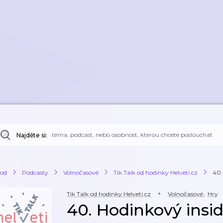
Najděte si:
od
Podcasty
Volnočasové
Tik Talk od hodinky Helveti.cz
40.
Tik Talk od hodinky Helveti.cz
Volnočasové
,
Hry
40. Hodinkový insid