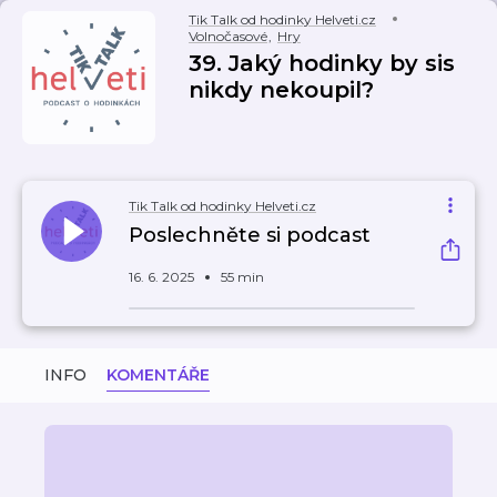
Tik Talk od hodinky Helveti.cz
Volnočasové
,
Hry
39. Jaký hodinky by sis
nikdy nekoupil?
Tik Talk od hodinky Helveti.cz
Poslechněte si podcast
16. 6. 2025
55 min
INFO
KOMENTÁŘE