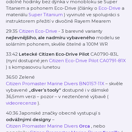
odolné hodinky bez dýnka v monobloku se Super
Titaniem a pohonem Eco-Drive (články o
Eco-Drive
a
materiálu
Super Titanium
) vyvinuté ve spolupráci s
instruktorem přežití v divočině Rayem Mearem
29:35
Citizen Eco-Drive
- 3 barevné varianty
nejlevnějšího, ale nadmíru vybaveného
modelu se
solárním pohonem, skvěle čitelné a 100M WR
33:42
Letecké Citizen Eco-Drive Pilot
CA0790-83L
(nyní dostupné jen
Citizen Eco-Drive Pilot CA0791-81X
) s kompasovou lunetou
36:50 Zelené
Citizen Promaster Marine Divers BN0157-11X
– skvěle
vybavené
„diver’s tooly“
dostupné i v dámské
36,5mm verzi – pozor – v neztenčené výbavě (
videorecenze
).
40:36 Japonské značky obecně vystupují s
odvážnými designy
–
Citizen Promaster Marine Divers
Orca
, nebo