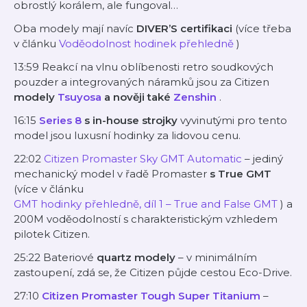
obrostlý korálem, ale fungoval…
Oba modely mají navíc
DIVER’S certifikaci
(více třeba
v článku
Voděodolnost hodinek přehledně
)
13:59 Reakcí na vlnu oblíbenosti retro soudkových
pouzder a integrovaných náramků jsou za Citizen
modely
Tsuyosa
a nověji také
Zenshin
.
16:15
Series 8
s in-house strojky
vyvinutými pro tento
model jsou luxusní hodinky za lidovou cenu.
22:02
Citizen Promaster Sky GMT Automatic
– jediný
mechanický model v řadě Promaster
s True GMT
(více v článku
GMT hodinky přehledně, díl 1 – True and False GMT
) a
200M voděodolností s charakteristickým vzhledem
pilotek Citizen.
25:22 Bateriové
quartz modely
– v minimálním
zastoupení, zdá se, že Citizen půjde cestou Eco-Drive.
27:10
Citizen Promaster Tough Super Titanium
–