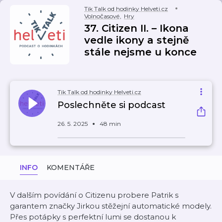
Tik Talk od hodinky Helveti.cz
Volnočasové
,
Hry
37. Citizen II. – Ikona
vedle ikony a stejně
stále nejsme u konce
Tik Talk od hodinky Helveti.cz
Poslechněte si podcast
26. 5. 2025
48 min
INFO
KOMENTÁŘE
V dalším povídání o Citizenu probere Patrik s
garantem značky Jirkou stěžejní automatické modely.
Přes potápky s perfektní lumi se dostanou k