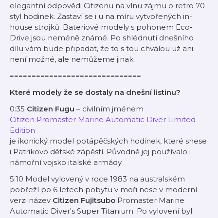
elegantní odpovědi Citizenu na vlnu zájmu o retro 70
styl hodinek. Zastaví se i u na míru vytvořených in-
house strojků. Bateriové modely s pohonem Eco-
Drive jsou neméně známé. Po shlédnutí dnešního
dílu vám bude připadat, že to s tou chválou už ani
není možné, ale nemůžeme jinak…
==============================
Které modely že se dostaly na dnešní listinu?
0:35
Citizen Fugu
– civilním jménem
Citizen Promaster Marine Automatic Diver Limited
Edition
je ikonický model potápěčských hodinek, které snese
i Patrikovo dětské zápěstí. Původně jej používalo i
námořní vojsko italské armády.
5:10 Model vylovený v roce 1983 na australském
pobřeží po 6 letech pobytu v moři nese v moderní
verzi název
Citizen Fujitsubo
Promaster Marine
Automatic Diver's Super Titanium. Po vylovení byl