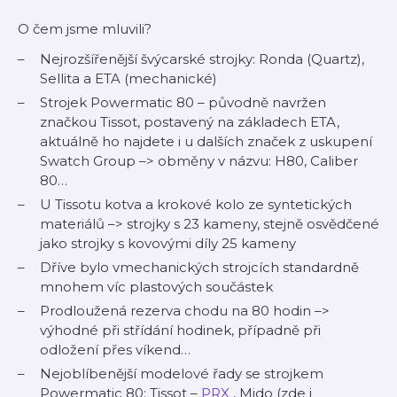
O čem jsme mluvili?
Nejrozšířenější švýcarské strojky: Ronda (Quartz),
Sellita a ETA (mechanické)
Strojek Powermatic 80 – původně navržen
značkou Tissot, postavený na základech ETA,
aktuálně ho najdete i u dalších značek z uskupení
Swatch Group –> obměny v názvu: H80, Caliber
80…
U Tissotu kotva a krokové kolo ze syntetických
materiálů –> strojky s 23 kameny, stejně osvědčené
jako strojky s kovovými díly 25 kameny
Dříve bylo vmechanických strojcích standardně
mnohem víc plastových součástek
Prodloužená rezerva chodu na 80 hodin –>
výhodné při střídání hodinek, případně při
odložení přes víkend…
Nejoblíbenější modelové řady se strojkem
Powermatic 80: Tissot –
PRX
, Mido (zde i