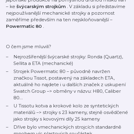
– ke
švýcarským strojkům
. V základu si představíme
nejpoužívanější mechanické strojky a pozornost
zaměříme především na ten nejskloňovanější –
Powermatic 80
.
O čem jsme mluvili?
Nejrozšířenější švýcarské strojky: Ronda (Quartz),
Sellita a ETA (mechanické)
Strojek Powermatic 80 – původně navržen
značkou Tissot, postavený na základech ETA,
aktuálně ho najdete i u dalších značek z uskupení
Swatch Group –> obměny v názvu: H80, Caliber
80…
U Tissotu kotva a krokové kolo ze syntetických
materiálů –> strojky s 23 kameny, stejně osvědčené
jako strojky s kovovými díly 25 kameny
Dříve bylo vmechanických strojcích standardně
mnohem víc plastových součástek