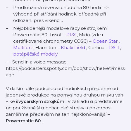
Prodloužená rezerva chodu na 80 hodin –>
výhodné při střídání hodinek, případně při
odložení přes víkend…
Nejoblíbenější modelové řady se strojkem
Powermatic 80: Tissot –
PRX
, Mido (zde i
certifikované chronometry COSC) –
Ocean Star
,
Multifort
, Hamilton –
Khaki Field
, Certina –
DS-1
,
potápěčské modely
--- Send in a voice message:
https://podcasters.spotify.com/pod/show/helveti/mess
age
V dalším díle podcastu od hodinkách přejdeme od
japonské produkce na pomyslnou druhou misku vah
– ke
švýcarským strojkům
. V základu si představíme
nejpoužívanější mechanické strojky a pozornost
zaměříme především na ten nejskloňovanější –
Powermatic 80
.