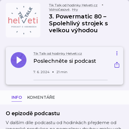
Tik Talk od hodinky Helveti.cz
Volnočasové
,
Hry
3. Powermatic 80 –
Spolehlivý strojek s
velkou výhodou
Tik Talk od hodinky Helveti.cz
Poslechněte si podcast
7. 6. 2024
21 min
INFO
KOMENTÁŘE
O epizodě podcastu
V dalším díle podcastu od hodinkách přejdeme od
japonské produkce na pomyslnou druhou misku vah