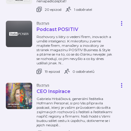
nenapadlozeptat!
20 epizod
1 odběratel
Byznys
Podcast POSITIV
Rozhovory s lídry o vedení firem, inovacích a
umělé inteligenci. K mikrofonu zveme
majitele firem, manažery a inovátory ze
stránek magazínu POSITIV Business & Style
a ptáme se na to, co se do článku nevejde: jak
se rozhodují, co jim nevyšlo a co by dnes
udělali jinak. N
…
19 epizod
0 odběratelů
Byznys
CEO Inspirace
Gabriela Hrbáčková, generální ředitelka
Hofmann Personal, si pro Vás připravila
podcast, který je vaším průvodcem do světa
zajímavých rozhovorů s řediteli a ředitelkami
napříč regiony a firmami. Naši hosté s Vámi
budou sdílet cestu k úspěchu, dotkneme se i
jejich neúspě
…