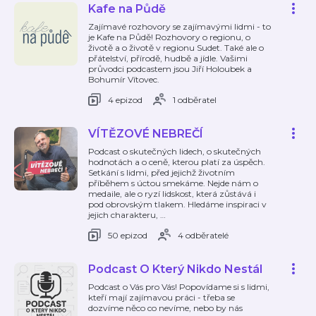
Kafe na Půdě
Zajímavé rozhovory se zajímavými lidmi - to
je Kafe na Půdě! Rozhovory o regionu, o
životě a o životě v regionu Sudet. Také ale o
přátelství, přírodě, hudbě a jídle. Vašimi
průvodci podcastem jsou Jiří Holoubek a
Bohumír Vítovec.
4 epizod
1 odběratel
VÍTĚZOVÉ NEBREČÍ
Podcast o skutečných lidech, o skutečných
hodnotách a o ceně, kterou platí za úspěch.
Setkání s lidmi, před jejichž životním
příběhem s úctou smekáme. Nejde nám o
medaile, ale o ryzí lidskost, která zůstává i
pod obrovským tlakem. Hledáme inspiraci v
jejich charakteru,
…
50 epizod
4 odběratelé
Podcast O Který Nikdo Nestál
Podcast o Vás pro Vás! Popovídame si s lidmi,
kteří mají zajímavou práci - třeba se
dozvíme něco co nevíme, nebo by nás