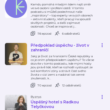
Kamdu pomáhá mladým lidem najít směr
ve své osobní i profesní cestě. V tomto
podcastu si můžeš poslechnout naše
„inspirátory“ – top experty ve svých oborech
– aktivní studenty, kteří pracují na spoustě
skvělých projektů, a další zajímavé
osobnosti. Chceš se inspirovat j
…
116 epizod
6 odběratelů
Předpoklad úspěchu - život v
zahraničí
Jaký je život za hranicemi České republiky a
co je oním předpokladem úspěchu? To vše se
dozvíte v tomto podcastu, kde mými hosty
jsou právě lidé, kteří se rozhodli vystoupit ze
své komfortní zóny a strávit část svého
života v cizí zemi a nasbírat tak cenné
zkušenosti, k
…
70 epizod
12 odběratelů
Byznys
Úspěšný hotel s Radkou
Telyčkovou