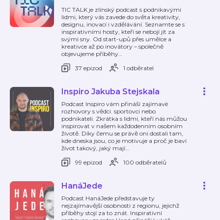
TIC TALK je zlínský podcast s podnikavými
lidmi, který vás zavede do světa kreativity,
designu, inovací i vzdělávání. Seznamte se s
inspirativními hosty, kteří se nebojí jít za
svými sny. Od start-upů přes umělce a
kreativce až po inovátory – společně
objevujeme příběhy
…
37 epizod
1 odběratel
Inspiro Jakuba Stejskala
Podcast Inspiro vám přináší zajímavé
rozhovory s vědci. sportovci nebo
podnikateli. Zkrátka s lidmi, kteří nás můžou
inspirovat v našem každodenním osobním
životě. Díky čemu se právě oni dostali tam,
kde dneska jsou, co je motivuje a proč je baví
život takový, jaký mají
…
99 epizod
100 odběratelů
HanáJede
Podcast HanáJede představuje ty
nejzajímavější osobnosti z regionu, jejichž
příběhy stojí za to znát. Inspirativní