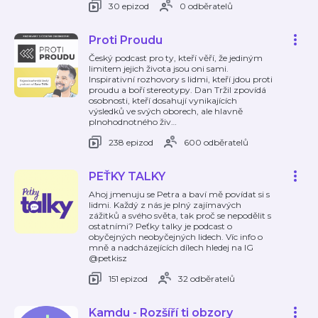
30 epizod
0 odběratelů
Proti Proudu
Český podcast pro ty, kteří věří, že jediným
limitem jejich života jsou oni sami.
Inspirativní rozhovory s lidmi, kteří jdou proti
proudu a boří stereotypy. Dan Tržil zpovídá
osobnosti, kteří dosahují vynikajících
výsledků ve svých oborech, ale hlavně
plnohodnotného živ
…
238 epizod
600 odběratelů
PEŤKY TALKY
Ahoj jmenuju se Petra a baví mě povídat si s
lidmi. Každý z nás je plný zajímavých
zážitků a svého světa, tak proč se nepodělit s
ostatními? Peťky talky je podcast o
obyčejných neobyčejných lidech. Víc info o
mně a nadcházejících dílech hledej na IG
@petkisz
151 epizod
32 odběratelů
Kamdu - Rozšíří ti obzory