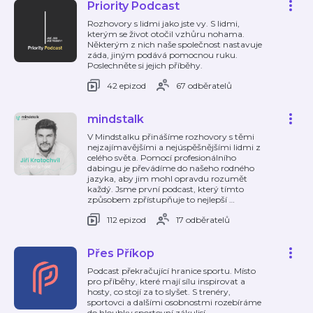
Priority Podcast
Rozhovory s lidmi jako jste vy. S lidmi,
kterým se život otočil vzhůru nohama.
Některým z nich naše společnost nastavuje
záda, jiným podává pomocnou ruku.
Poslechněte si jejich příběhy.
42 epizod
67 odběratelů
mindstalk
V Mindstalku přinášíme rozhovory s těmi
nejzajímavějšími a nejúspěšnějšími lidmi z
celého světa. Pomocí profesionálního
dabingu je převádíme do našeho rodného
jazyka, aby jim mohl opravdu rozumět
každý. Jsme první podcast, který tímto
způsobem zpřístupňuje to nejlepší
…
112 epizod
17 odběratelů
Přes Příkop
Podcast překračující hranice sportu. Místo
pro příběhy, které mají sílu inspirovat a
hosty, co stojí za to slyšet. S trenéry,
sportovci a dalšími osobnostmi rozebíráme
do hloubky sportovní zákulisí.