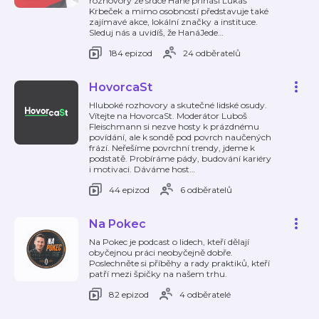
rozhovory ze srdce Hané přináší Lukáš
Krbeček a mimo osobností představuje také
zajímavé akce, lokální značky a instituce.
Sleduj nás a uvidíš, že HanáJede
…
184 epizod
24 odběratelů
HovorcaSt
Hluboké rozhovory a skutečné lidské osudy.
Vítejte na HovorcaSt. Moderátor Luboš
Fleischmann si nezve hosty k prázdnému
povídání, ale k sondě pod povrch naučených
frází. Neřešíme povrchní trendy, jdeme k
podstatě. Probíráme pády, budování kariéry
i motivaci. Dáváme host
…
44 epizod
6 odběratelů
Na Pokec
Na Pokec je podcast o lidech, kteří dělají
obyčejnou práci neobyčejně dobře.
Poslechněte si příběhy a rady praktiků, kteří
patří mezi špičky na našem trhu.
82 epizod
4 odběratelé