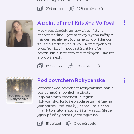
294 epizod
128 odběratelů
A point of me | Kristýna Volfová
Motivace, úspěch, zdravý životní styl a
mnoho dalšího. Tyto aspekty slýchá každý z
nás denně, ale ne vždy jsme schopni danou
situaci vzít do svých rukou. Proto bych vás
prostřednictvím podcastů chtěla více
povzbudit a informovat o možných úskalích
a problémech.
127 epizod
10 odběratelů
Pod povrchem Rokycanska
Podcast "Pod povrchem Rokycanska" nabízí
posluchačům pohled na životy
inspirativních osobností z regionu
Rokycansko. Každá epizoda se zaměřuje na
jednotlivce, kteří zde žijí, narodili se a nebo
mají k tomuto místu zvláštní vazbu. Skrze
jejich příběhy odhalujeme nejen bo
…
15 epizod
0 odběratelů