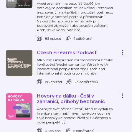
Vydej se s námi na cestu za úspěšným
hotelovým podnikáním. Za každou rezervací
je schovaný malý příběh, protože hotel, nebo
penzion je více než postel a přenocování.
Najdeš zde inspiraci a cenné rady pro
budování ziskových ubytovacích zařízení.
Přidej se ke komunitě hot
…
85 epizod
1 odběratel
Czech Firearms Podcast
Mluvíme s inspirativními osobnostmi z české
i světové střelecké komunity. We talk with
inspirational people from the Czech and
international shooting community.
88 epizod
23 odběratelů
Hovory na dálku - Češi v
zahraničí, příběhy bez hranic
Poznejte svět očima Čechů, kteří se vydali za
hranice a tam našli nejen nové domovy, ale
také neobvyklé profese, životní zkušenosti a
nové perspektivy.
41 epizod
5 odběratelů