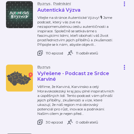
Byznys
,
Podnikání
Autentická Výzva
Vítejte na stránce Autentické Výzvy! 🎙️ Jsme
podcast, který vás zve na
nezapomenutelnou cestu autentičnosti a
inspirace. Společně se setkáváme s
fascinujícími lidmi, kteří obohatí váš život
prostřednictvím jejich příběhů a zkušeností.
Připojte se k nám, abyste objevili
…
110 epizod
11 odběratelů
Byznys
Vyřešene - Podcast ze Srdce
Karviné
Věříme, že Karviná, Karvinsko a celý
Moravskoslezský kraj jsou plné inspirativních
a úspěšných lidí. Tento podcast vám přináší
jejich příběhy, zkušenosti a vize, které
ukazují, že náš region má obrovský
potenciál pro růst, inovace a podnikání.
Naším cílem je nejen před
…
30 epizod
0 odběratelů