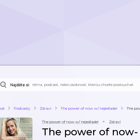
Najděte si:
od
Podcasty
Zdraví
The power of now w/ nejedladel
The po
The power of now w/ nejedladel
Zdraví
The power of now- 