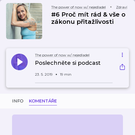
The power of now w/ nejedladel
Zdraví
#6 Proč mít rád & vše o
zákonu přitažlivosti
The power of now w/ nejedladel
Poslechněte si podcast
23. 5. 2019
19 min
INFO
KOMENTÁŘE