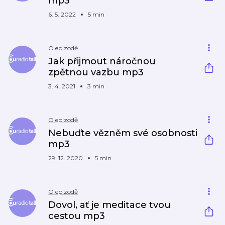
mp3
6. 5. 2022
5 min
O epizodě
Jak přijmout náročnou
zpětnou vazbu mp3
3. 4. 2021
3 min
O epizodě
Nebuďte vězněm své osobnosti
mp3
29. 12. 2020
5 min
O epizodě
Dovol, ať je meditace tvou
cestou mp3