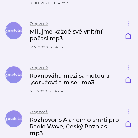
16. 10. 2020
4 min
O epizodě
Milujme každé své vnitřní
počasí mp3
17. 7. 2020
4 min
O epizodě
Rovnováha mezi samotou a
„sdružováním se“ mp3
6. 5. 2020
4 min
O epizodě
Rozhovor s Alanem o smrti pro
Radio Wave, Český Rozhlas
mp3