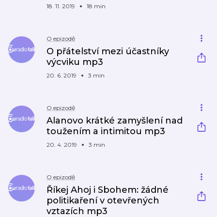
18. 11. 2019
18 min
O epizodě
O přátelství mezi účastníky
výcviku mp3
20. 6. 2019
3 min
O epizodě
Alanovo krátké zamyšlení nad
toužením a intimitou mp3
20. 4. 2019
3 min
O epizodě
Říkej Ahoj i Sbohem: žádné
politikaření v otevřených
vztazích mp3