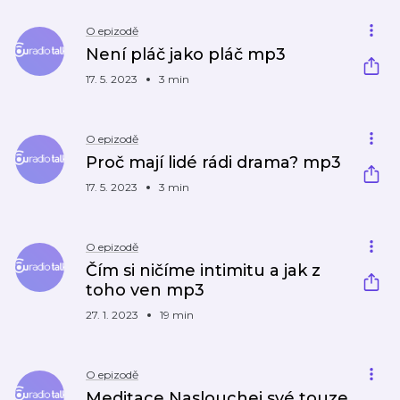
O epizodě
Není pláč jako pláč mp3
17. 5. 2023
3 min
O epizodě
Proč mají lidé rádi drama? mp3
17. 5. 2023
3 min
O epizodě
Čím si ničíme intimitu a jak z
toho ven mp3
27. 1. 2023
19 min
O epizodě
Meditace Naslouchej své touze