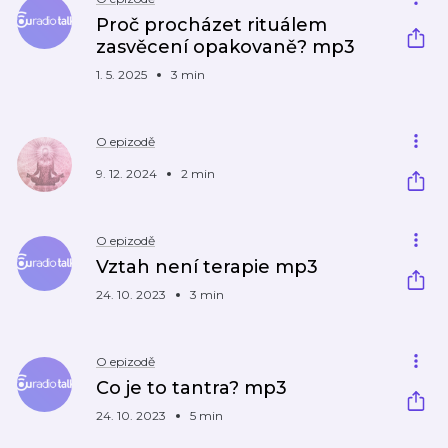
Proč procházet rituálem
zasvěcení opakovaně? mp3
1. 5. 2025
3 min
O epizodě
9. 12. 2024
2 min
O epizodě
Vztah není terapie mp3
24. 10. 2023
3 min
O epizodě
Co je to tantra? mp3
24. 10. 2023
5 min