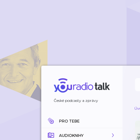
České podcasty a zprávy
Úv
PRO TEBE
AUDIOKNIHY