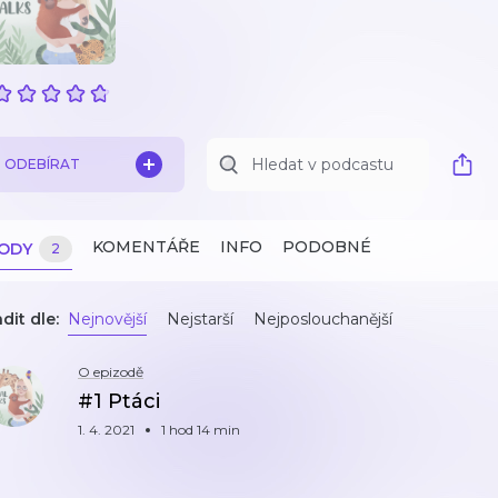
ODEBÍRAT
KOMENTÁŘE
INFO
PODOBNÉ
ZODY
2
dit dle:
Nejnovější
Nejstarší
Nejposlouchanější
O epizodě
#1 Ptáci
1. 4. 2021
1 hod 14 min