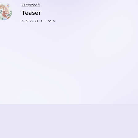
O epizodě
Teaser
3. 3. 2021
1 min
ZPĚT