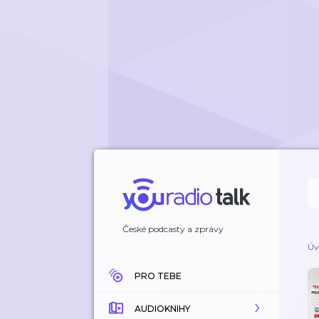
České podcasty a zprávy
Úv
PRO TEBE
AUDIOKNIHY