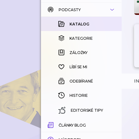
PODCASTY
KATALOG
KOUPENÉ
KATALOG
KATEGORIE
KATEGORIE
ZÁLOŽKY
ZÁLOŽKY
HISTORIE
LÍBÍ SE MI
I
ODEBÍRANÉ
HISTORIE
EDITORSKÉ TIPY
ČLÁNKY BLOG