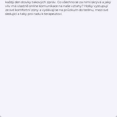
každý den stovky takových zpráv. Co všechno se za nimi skrývá a jaký
vliv má vlastně online komunikace na naše vztahy? Holky vystupují
ze své komfortní zóny a vydávají se na průzkum do terénu, mezi své
sledující a taky pro radu k terapeutovi.