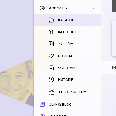
PODCASTY
KATALOG
KOUPENÉ
KATALOG
KATEGORIE
KATEGORIE
ZÁLOŽKY
ZÁLOŽKY
HISTORIE
LÍBÍ SE MI
I
ODEBÍRANÉ
HISTORIE
EDITORSKÉ TIPY
ČLÁNKY BLOG