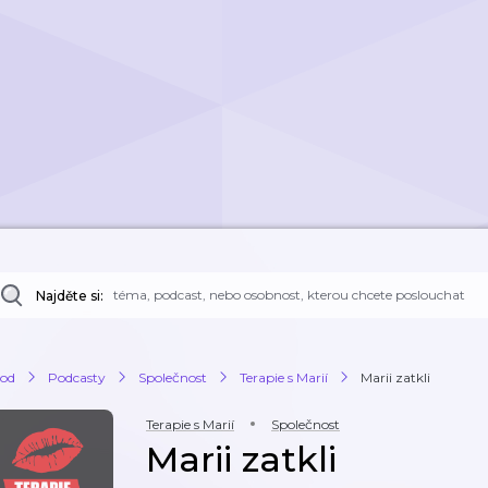
Najděte si:
od
Podcasty
Společnost
Terapie s Marií
Marii zatkli
Terapie s Marií
Společnost
Marii zatkli