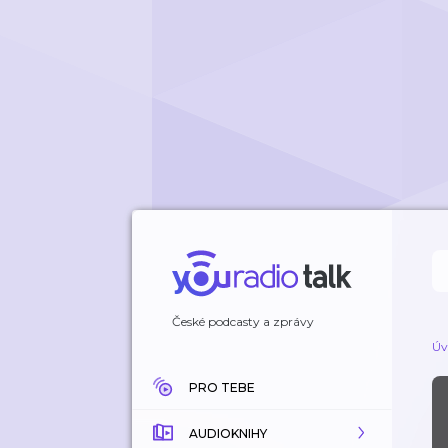
České podcasty a zprávy
Úv
PRO TEBE
AUDIOKNIHY