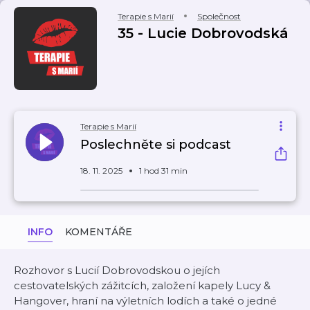
Terapie s Marií
Společnost
35 - Lucie Dobrovodská
Terapie s Marií
Poslechněte si podcast
18. 11. 2025
1 hod 31 min
INFO
KOMENTÁŘE
Rozhovor s Lucií Dobrovodskou o jejích
cestovatelských zážitcích, založení kapely Lucy &
Hangover, hraní na výletních lodích a také o jedné