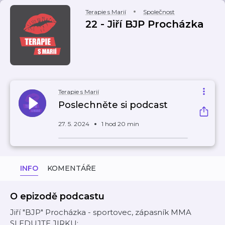
Terapie s Marií
Společnost
22 - Jiří BJP Procházka
Terapie s Marií
Poslechněte si podcast
27. 5. 2024
1 hod 20 min
INFO
KOMENTÁŘE
O epizodě podcastu
Jiří "BJP" Procházka - sportovec, zápasník MMA
SLEDUJTE JIRKU: