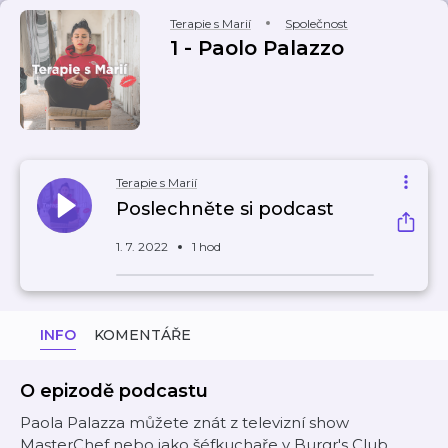
Terapie s Marií
Společnost
1 - Paolo Palazzo
Terapie s Marií
Poslechněte si podcast
1. 7. 2022
1 hod
INFO
KOMENTÁŘE
O epizodě podcastu
Paola Palazza můžete znát z televizní show
MasterChef nebo jako šéfkuchaře v Burgr's Club.