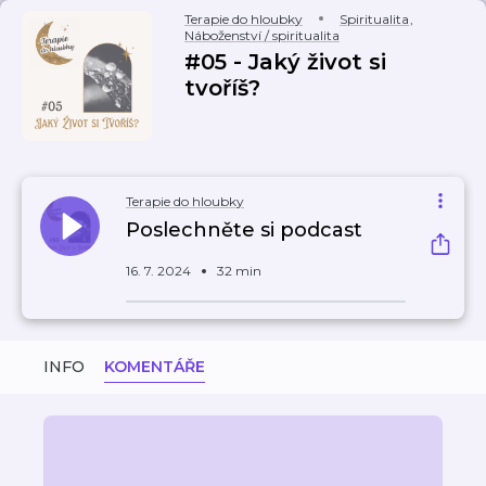
Terapie do hloubky
Spiritualita
,
Náboženství / spiritualita
#05 - Jaký život si
tvoříš?
Terapie do hloubky
Poslechněte si podcast
16. 7. 2024
32 min
INFO
KOMENTÁŘE