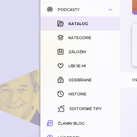
PODCASTY
KATALOG
KOUPENÉ
KATALOG
KATEGORIE
KATEGORIE
ZÁLOŽKY
ZÁLOŽKY
HISTORIE
LÍBÍ SE MI
I
ODEBÍRANÉ
HISTORIE
EDITORSKÉ TIPY
ČLÁNKY BLOG