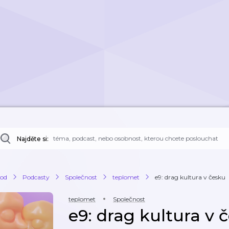
Najděte si:
od
Podcasty
Společnost
teplomet
e9: drag kultura v česku
teplomet
Společnost
e9: drag kultura v 