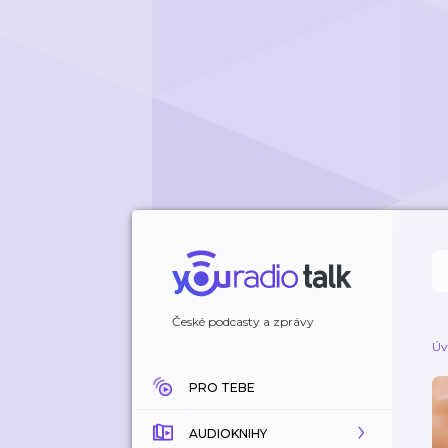
České podcasty a zprávy
Úv
PRO TEBE
AUDIOKNIHY