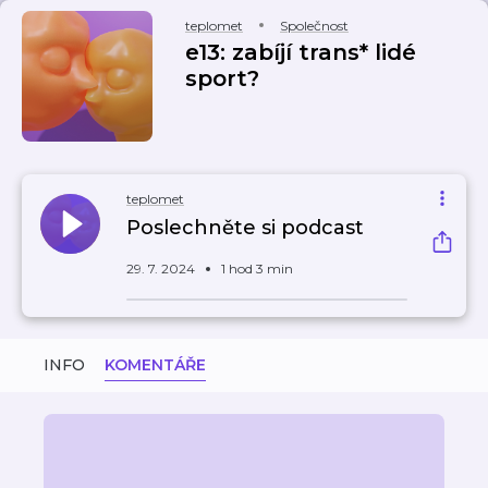
teplomet
Společnost
e13: zabíjí trans* lidé
sport?
teplomet
Poslechněte si podcast
29. 7. 2024
1 hod 3 min
INFO
KOMENTÁŘE