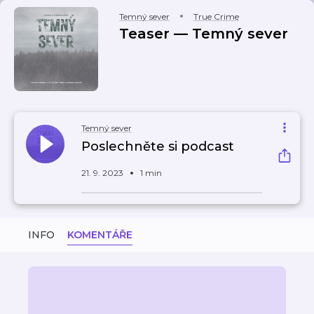
Temný sever
True Crime
Teaser — Temný sever
Temný sever
Poslechněte si podcast
21. 9. 2023
1 min
INFO
KOMENTÁŘE