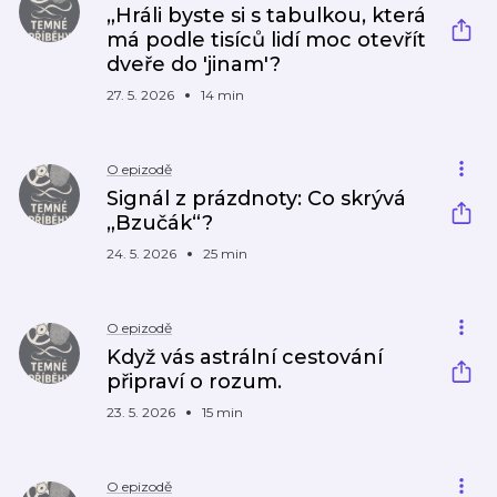
„Hráli byste si s tabulkou, která
má podle tisíců lidí moc otevřít
dveře do 'jinam'?
27. 5. 2026
14 min
O epizodě
Signál z prázdnoty: Co skrývá
„Bzučák“?
24. 5. 2026
25 min
O epizodě
Když vás astrální cestování
připraví o rozum.
23. 5. 2026
15 min
O epizodě