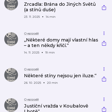
Zrcadla: Brána do Jiných Světů
(a stínů duše)
23. 11. 2025
14 min
O epizodě
„Některé domy mají vlastní hlas
– a ten někdy křičí.“
14. 11. 2025
19 min
O epizodě
Některé stíny nejsou jen iluze.“
26. 10. 2025
20 min
O epizodě
Justiční vražda v Koubalově
Lhotě“