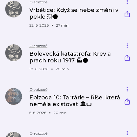
O epizodě
Vrbětice: Když se nebe změní v
peklo 💥🌑
22. 6. 2026
27 min
O epizodě
Bolevecká katastrofa: Krev a
prach roku 1917 🏭🌑
10. 6. 2026
20 min
O epizodě
Epizoda 10: Tartárie – Říše, která
neměla existovat 🏛️📜
5. 6. 2026
20 min
O epizodě