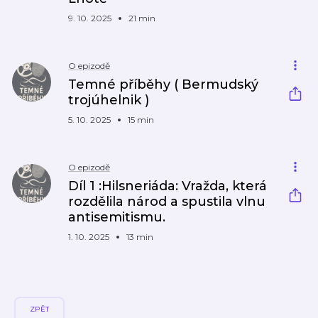
9. 10. 2025
21 min
O epizodě
Temné příběhy ( Bermudský
trojúhelnik )
5. 10. 2025
15 min
O epizodě
Díl 1 :Hilsneriáda: Vražda, která
rozdělila národ a spustila vlnu
antisemitismu.
1. 10. 2025
13 min
ZPĚT