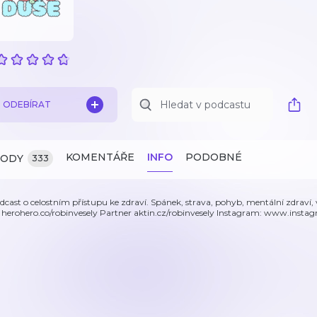
ODEBÍRAT
KOMENTÁŘE
INFO
PODOBNÉ
ZODY
333
dcast o celostním přístupu ke zdraví. Spánek, strava, pohyb, mentální zdrav
 herohero.co/robinvesely Partner aktin.cz/robinvesely Instagram: www.insta