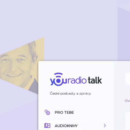
České podcasty a zprávy
Úv
PRO TEBE
AUDIOKNIHY