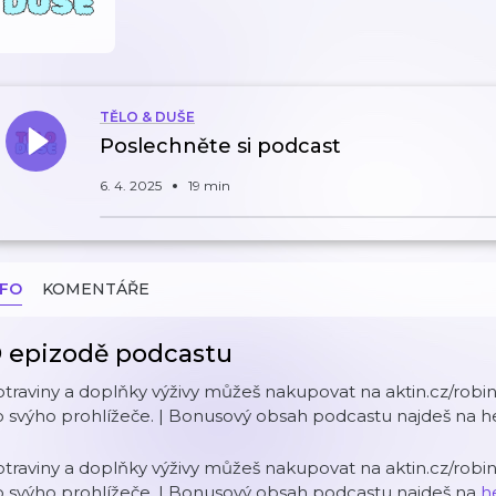
TĚLO & DUŠE
Poslechněte si podcast
6. 4. 2025
19 min
NFO
KOMENTÁŘE
 epizodě podcastu
traviny a doplňky výživy můžeš nakupovat na aktin.cz/rob
 svýho prohlížeče. | Bonusový obsah podcastu najdeš na h
traviny a doplňky výživy můžeš nakupovat na aktin.cz/rob
o svýho prohlížeče. | Bonusový obsah podcastu najdeš na
h