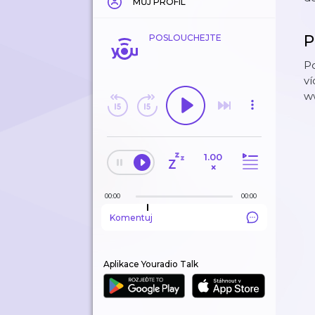
MŮJ PROFIL
P
POSLOUCHEJTE
Po
ví
w
1.00
×
00:00
00:00
Komentuj
Aplikace Youradio Talk