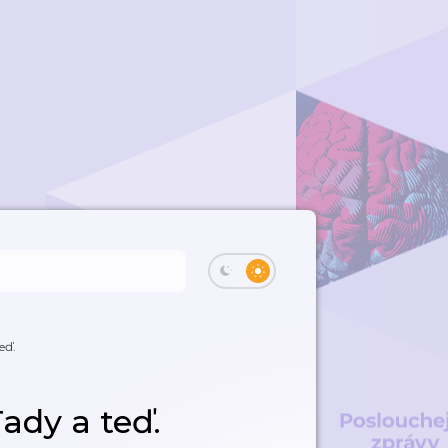
eď.
ady a teď.