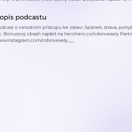
opis podcastu
dcast o celostním přístupu ke zdraví. Spánek, strava, poh
c. Bonusový obsah najdeš na herohero.co/robinvesely Partne
ww.instagram.com/robinvesely___