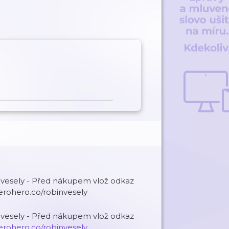
invesely - Před nákupem vlož odkaz
erohero.co/robinvesely
invesely - Před nákupem vlož odkaz
erohero.co/robinvesely