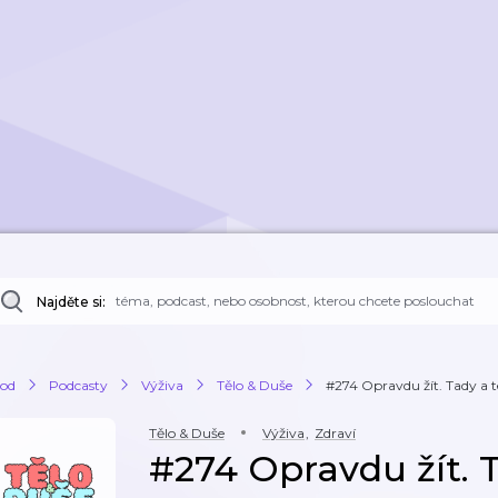
Najděte si:
od
Podcasty
Výživa
Tělo & Duše
#274 Opravdu žít. Tady a t
Tělo & Duše
Výživa
,
Zdraví
#274 Opravdu žít. T