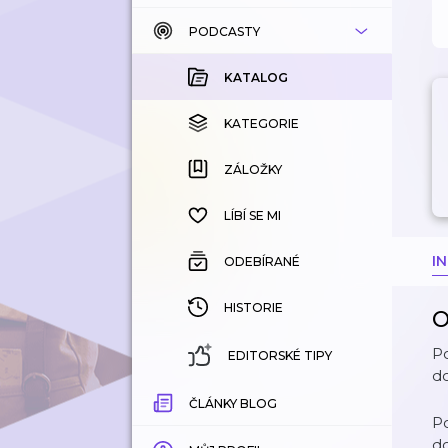
PODCASTY
KATALOG
KOUPENÉ
KATALOG
KATEGORIE
KATEGORIE
ZÁLOŽKY
ZÁLOŽKY
HISTORIE
LÍBÍ SE MI
I
ODEBÍRANÉ
HISTORIE
O
Po
EDITORSKÉ TIPY
do
ČLÁNKY BLOG
Po
d