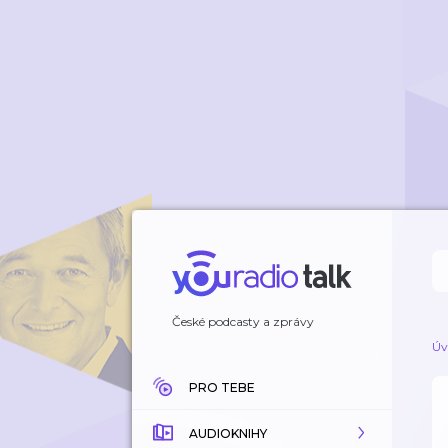
České podcasty a zprávy
Úv
PRO TEBE
AUDIOKNIHY