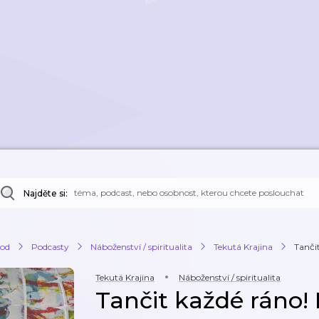
Najděte si:
od
Podcasty
Náboženství / spiritualita
Tekutá Krajina
Tanči
Tekutá Krajina
Náboženství / spiritualita
Tančit každé ráno