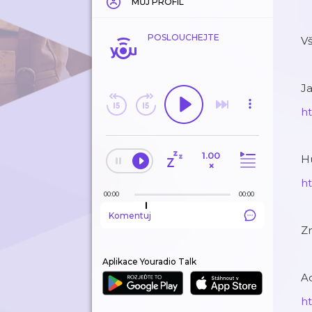
MŮJ PROFIL
POSLOUCHEJTE
V
Ja
ht
1.00
H
×
h
00:00
00:00
Komentuj
Zm
Aplikace Youradio Talk
A
h