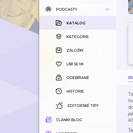
PODCASTY
KATALOG
KOUPENÉ
KATALOG
KATEGORIE
KATEGORIE
ZÁLOŽKY
ZÁLOŽKY
HISTORIE
LÍBÍ SE MI
I
ODEBÍRANÉ
HISTORIE
Ta
t
EDITORSKÉ TIPY
do
ja
K
ČLÁNKY BLOG
Te