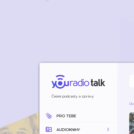
České podcasty a zprávy
Úv
PRO TEBE
AUDIOKNIHY