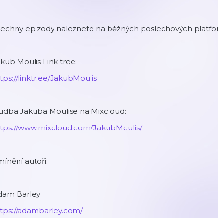
šechny epizody naleznete na běžných poslechových platfo
kub Moulis Link tree:
tps://linktr.ee/JakubMoulis
udba Jakuba Moulise na Mixcloud:
ttps://www.mixcloud.com/JakubMoulis/
ínění autoři:
dam Barley
ttps://adambarley.com/