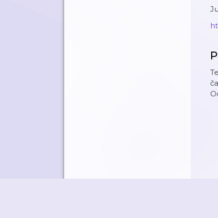
Ju
ht
P
Te
č
Od