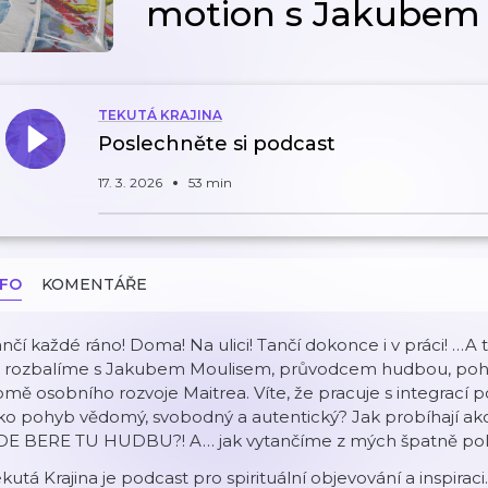
motion s Jakubem
TEKUTÁ KRAJINA
Poslechněte si podcast
17. 3. 2026
53 min
NFO
KOMENTÁŘE
nčí každé ráno! Doma! Na ulici! Tančí dokonce i v práci! …A t
o rozbalíme s Jakubem Moulisem, průvodcem hudbou, po
mě osobního rozvoje Maitrea. Víte, že pracuje s integrací
ko pohyb vědomý, svobodný a autentický? Jak probíhají ak
DE BERE TU HUDBU?! A… jak vytančíme z mých špatně pol
kutá Krajina je podcast pro spirituální objevování a inspiraci.