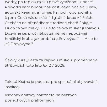
tvorby, po teplou misku právě vytaženou z pece!
Průvodci nám budou naši čeští čajaři: Václav Dušek,
autorský keramik a Tomáš Rajnoch, obchodník s
čajem. Čeká nás unikátní digitální detox v Jižních
Čechách na přenádherné rodinné chatě. Jaký je
Duch čajové misky? CO je to čajová miska? (Opravdu!)
Dozvíme se, proč někdy záměrně nepoužívají
hrnčířský kruh a jak probíhá „dřevovýpal“! — A co to
je? Dřevovýpal?
Čajový kurz „Cesta za čajovou miskou“ proběhne ve
Střížovicích toto léto 6.-12.7. 2026.
Tekutá Krajina je podcast pro spirituální objevování a
inspiraci.
Všechny epizody naleznete na běžných
poslechových platformách.