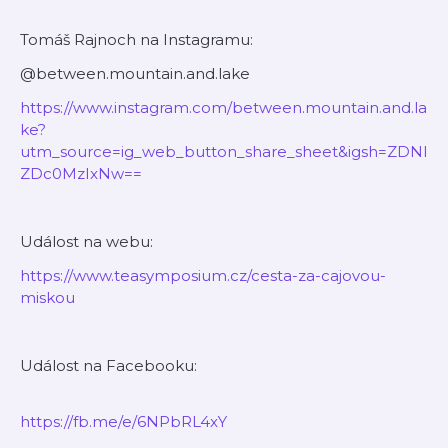
Tomáš Rajnoch na Instagramu:
@between.mountain.and.lake
https://www.instagram.com/between.mountain.and.la
ke?
utm_source=ig_web_button_share_sheet&igsh=ZDNl
ZDc0MzIxNw==
Událost na webu:
https://www.teasymposium.cz/cesta-za-cajovou-
miskou
Událost na Facebooku:
https://fb.me/e/6NPbRL4xY