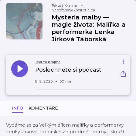
Tekutá Krajina
Náboženství / spiritualita
Mysteria malby —
magie života: Malířka a
performerka Lenka
Jirková Táborská
Tekutá Krajina
Poslechněte si podcast
8. 2. 2026
50 min
INFO
KOMENTÁŘE
Vydáme se za Velkým dílem malířky a performerky
Lenky Jirkové Táborské! Za předmět tvorby jí slouží