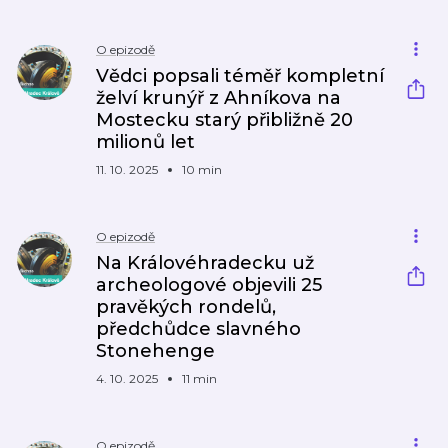
O epizodě
Vědci popsali téměř kompletní
želví krunýř z Ahníkova na
Mostecku starý přibližně 20
milionů let
11. 10. 2025
10 min
O epizodě
Na Královéhradecku už
archeologové objevili 25
pravěkých rondelů,
předchůdce slavného
Stonehenge
4. 10. 2025
11 min
O epizodě