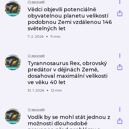
O epizodě
Vědci objevili potenciálně
obyvatelnou planetu velikostí
podobnou Zemi vzdálenou 146
světelných let
7. 2. 2026
11 min
O epizodě
Tyrannosaurus Rex, obrovský
predátor v dějinách Země,
dosahoval maximální velikosti
ve věku 40 let
31. 1. 2026
12 min
O epizodě
Vodík by se mohl stát jednou z
možností dlouhodobé