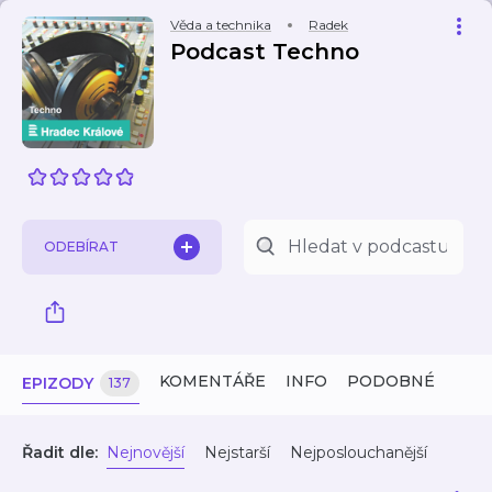
Věda a technika
Radek
Podcast Techno
ODEBÍRAT
KOMENTÁŘE
INFO
PODOBNÉ
EPIZODY
137
Řadit dle:
Nejnovější
Nejstarší
Nejposlouchanější