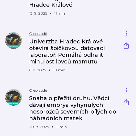
Hradce Králové
13. 9. 2025
11 min
O epizodě
Univerzita Hradec Králové
otevírá špičkovou datovací
laboratoř: Pomáhá odhalit
minulost lovců mamutů
6. 9. 2025
10 min
O epizodě
Snaha o přežití druhu. Vědci
dávají embrya vyhynulých
nosorožců severních bílých do
náhradních matek
30. 8. 2025
11 min