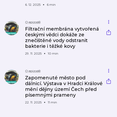
6. 12. 2025
6 min
O epizodě
Filtrační membrána vytvořená
českými vědci dokáže ze
znečištěné vody odstranit
bakterie i těžké kovy
29. 11. 2025
10 min
O epizodě
Zapomenuté město pod
dálnicí. Výstava v Hradci Králové
mění dějiny území Čech před
písemnými prameny
22. 11. 2025
11 min