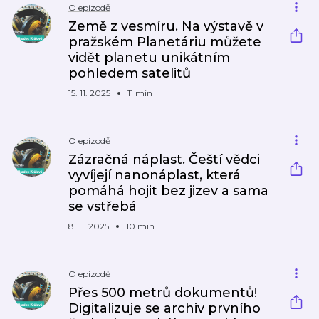
O epizodě
Země z vesmíru. Na výstavě v
pražském Planetáriu můžete
vidět planetu unikátním
pohledem satelitů
15. 11. 2025
11 min
O epizodě
Zázračná náplast. Čeští vědci
vyvíjejí nanonáplast, která
pomáhá hojit bez jizev a sama
se vstřebá
8. 11. 2025
10 min
O epizodě
Přes 500 metrů dokumentů!
Digitalizuje se archiv prvního