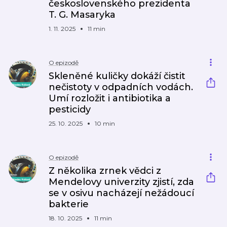
československého prezidenta
T. G. Masaryka
1. 11. 2025
11 min
O epizodě
Skleněné kuličky dokáží čistit
nečistoty v odpadních vodách.
Umí rozložit i antibiotika a
pesticidy
25. 10. 2025
10 min
O epizodě
Z několika zrnek vědci z
Mendelovy univerzity zjistí, zda
se v osivu nacházejí nežádoucí
bakterie
18. 10. 2025
11 min