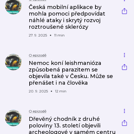
Česká mobilní aplikace by
mohla pomoci předpovídat
náhlé ataky i skrytý rozvoj
roztroušené sklerózy
27. 9. 2025
11 min
O epizodě
Nemoc koní leishmanióza
způsobená parazitem se
objevila také v Česku. Může se
přenášet i na člověka
20. 9. 2025
12 min
O epizodě
Dřevěný chodník z druhé
poloviny 13. století objevili
archeologové v samém centru