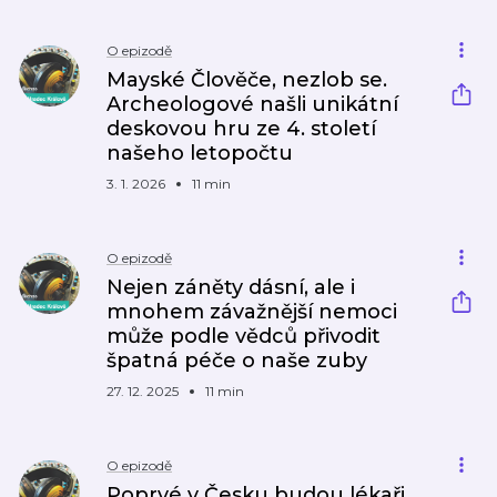
O epizodě
Mayské Člověče, nezlob se.
Archeologové našli unikátní
deskovou hru ze 4. století
našeho letopočtu
3. 1. 2026
11 min
O epizodě
Nejen záněty dásní, ale i
mnohem závažnější nemoci
může podle vědců přivodit
špatná péče o naše zuby
27. 12. 2025
11 min
O epizodě
Poprvé v Česku budou lékaři