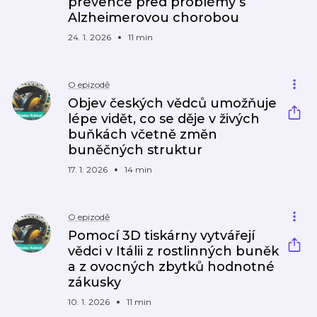
prevence před problémy s
Alzheimerovou chorobou
24. 1. 2026
11 min
O epizodě
Objev českých vědců umožňuje
lépe vidět, co se děje v živých
buňkách včetně změn
buněčných struktur
17. 1. 2026
14 min
O epizodě
Pomocí 3D tiskárny vytvářejí
vědci v Itálii z rostlinných buněk
a z ovocných zbytků hodnotné
zákusky
10. 1. 2026
11 min