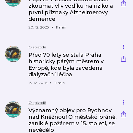
zkoumat vliv vodíku na riziko a
první příznaky Alzheimerovy
demence
20. 12. 2025
11 min
O epizodě
Před 70 lety se stala Praha
historicky pátým městem v
Evropě, kde byla zavedena
dialyzační léčba
13. 12. 2025
11 min
O epizodě
Významný objev pro Rychnov
nad Kněžnou! O městské bráně,
zaniklé požárem v 15. století, se
nevědělo