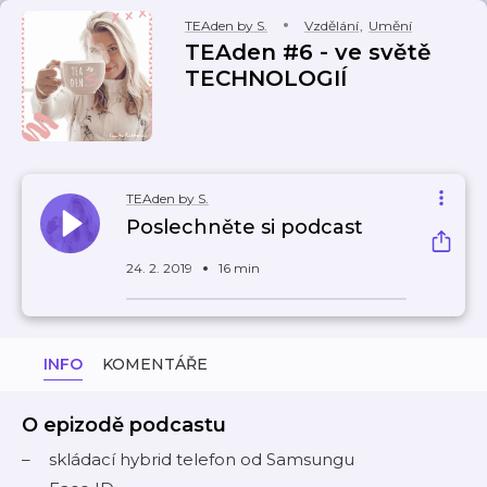
TEAden by S.
Vzdělání
,
Umění
TEAden #6 - ve světě
TECHNOLOGIÍ
TEAden by S.
Poslechněte si podcast
24. 2. 2019
16 min
INFO
KOMENTÁŘE
O epizodě podcastu
skládací hybrid telefon od Samsungu