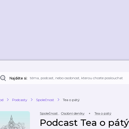
Najděte si:
od
Podcasty
Společnost
Tea o pátý
Společnost
,
Osobní deníky
Tea o pátý
Podcast Tea o pátý