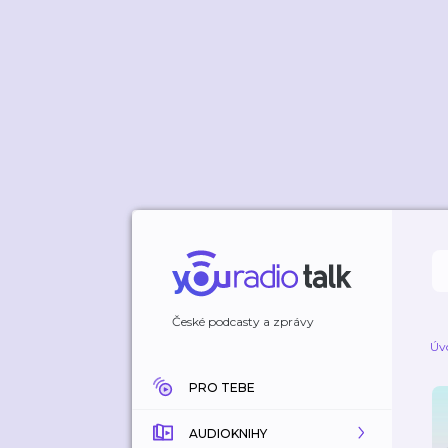
České podcasty a zprávy
Úv
PRO TEBE
AUDIOKNIHY