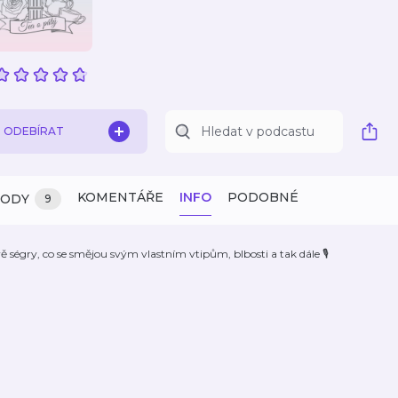
ODEBÍRAT
KOMENTÁŘE
INFO
PODOBNÉ
ZODY
9
ě ségry, co se smějou svým vlastním vtipům, blbosti a tak dále 🎙️