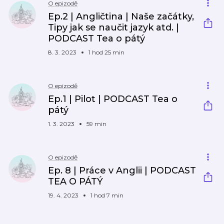
O epizodě
Ep.2 | Angličtina | Naše začátky,
Tipy jak se naučit jazyk atd. |
PODCAST Tea o pátý
8. 3. 2023
1 hod 25 min
O epizodě
Ep.1 | Pilot | PODCAST Tea o
pátý
1. 3. 2023
59 min
O epizodě
Ep. 8 | Práce v Anglii | PODCAST
TEA O PÁTÝ
19. 4. 2023
1 hod 7 min