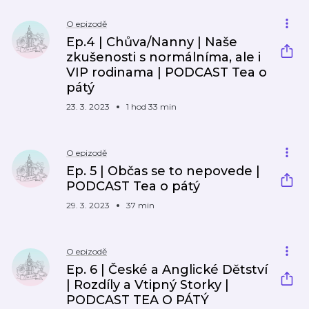
O epizodě
Ep.4 | Chůva/Nanny | Naše
zkušenosti s normálníma, ale i
VIP rodinama | PODCAST Tea o
pátý
23. 3. 2023
1 hod 33 min
O epizodě
Ep. 5 | Občas se to nepovede |
PODCAST Tea o pátý
29. 3. 2023
37 min
O epizodě
Ep. 6 | České a Anglické Dětství
| Rozdíly a Vtipný Storky |
PODCAST TEA O PÁTÝ