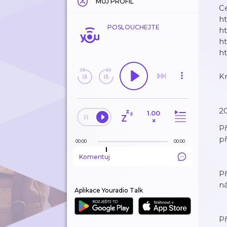
MŮJ PROFIL
Ce
h
POSLOUCHEJTE
h
h
h
K
20
1.00
×
Př
př
00:00
00:00
Komentuj
Př
ná
Aplikace Youradio Talk
Př