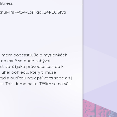
itness
eknuM?si=vt54-LojTlqg_24FEQ6IVg
 mém podcastu. Je o myšlenkách,
omplexně se bude zabývat
st slouží jako průvodce cestou k
 úhel pohledu, který ti může
ď a buď tou nejlepší verzí sebe a žij
. Tak jdeme na to. Těším se na Vás