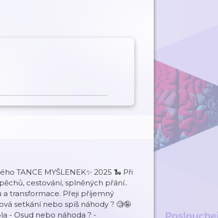
 mého TANCE MYŠLENEK✨ 2025 🐍 Při
úspěchů, cestování, splněných přání..
u a transformace. Přeji příjemný
dová setkání nebo spíš náhody ? 🧐🤪
ola - Osud nebo náhoda ? -