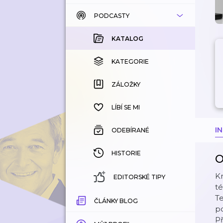
PODCASTY
KATALOG
KOUPENÉ
KATALOG
KATEGORIE
KATEGORIE
ZÁLOŽKY
ZÁLOŽKY
HISTORIE
LÍBÍ SE MI
I
ODEBÍRANÉ
HISTORIE
O
K
EDITORSKÉ TIPY
té
Te
ČLÁNKY BLOG
po
Př