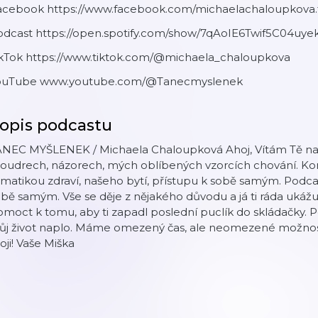
acebook https://www.facebook.com/michaelachaloupkova.f
odcast https://open.spotify.com/show/7qAoIE6Twif5C04uy
ikTok https://www.tiktok.com/@michaela_chaloupkova
ouTube www.youtube.com/@Tanecmyslenek
opis podcastu
ANEC MYŠLENEK / Michaela Chaloupková Ahoj, Vítám Tě na
oudrech, názorech, mých oblíbených vzorcích chování. K
matikou zdraví, našeho bytí, přístupu k sobě samým. Podca
bě samým. Vše se děje z nějakého důvodu a já ti ráda ukážu
moct k tomu, aby ti zapadl poslední puclík do skládačky. Poj
ůj život naplo. Máme omezený čas, ale neomezené možnosti
ji! Vaše Miška