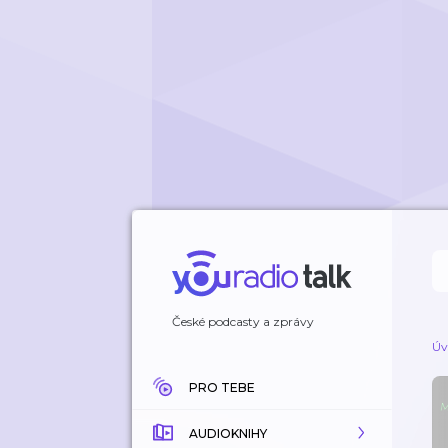
České podcasty a zprávy
Úv
PRO TEBE
AUDIOKNIHY