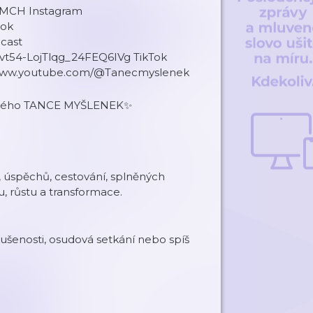
 MCH Instagram
ook
cast
vt54-LojTlqg_24FEQ6IVg TikTok
 www.youtube.com/@Tanecmyslenek
dy mého TANCE MYŠLENEK✨
ví, úspěchů, cestování, splněných
u, růstu a transformace.
zkušenosti, osudová setkání nebo spíš