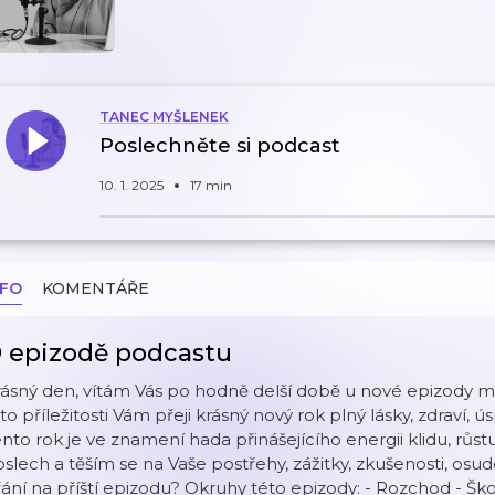
TANEC MYŠLENEK
Poslechněte si podcast
10. 1. 2025
17 min
NFO
KOMENTÁŘE
 epizodě podcastu
rásný den, vítám Vás po hodně delší době u nové epizody
to příležitosti Vám přeji krásný nový rok plný lásky, zdraví, 
nto rok je ve znamení hada přinášejícího energii klidu, růst
slech a těším se na Vaše postřehy, zážitky, zkušenosti, osu
ání na příští epizodu? Okruhy této epizody: - Rozchod - Šk