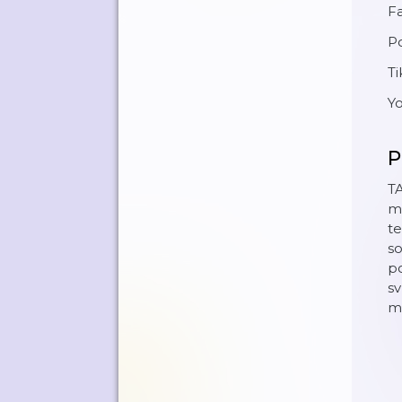
F
P
T
Y
P
T
m
te
so
po
sv
mo