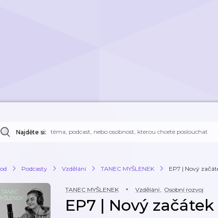
Najděte si:
od
Podcasty
Vzdělání
TANEC MYŠLENEK
EP7 | Nový začát
TANEC MYŠLENEK
Vzdělání
,
Osobní rozvoj
EP7 | Nový začátek