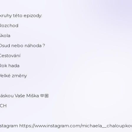
ruhy této epizody:
 Rozchod
Škola
 Osud nebo náhoda ?
Cestování
 Rok hada
 Velké změny
láskou Vaše Miška 🫶🏼
CH
nstagram https://www.instagram.com/michaela__chaloupko