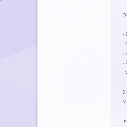
Ok
-
- 
-
- 
-
-
S 
M
I