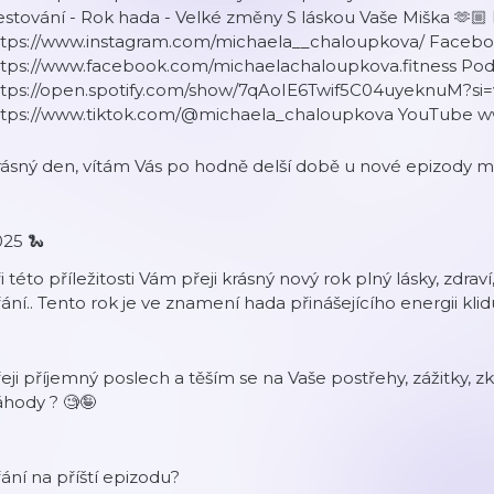
stování - Rok hada - Velké změny S láskou Vaše Miška 🫶
ttps://www.instagram.com/michaela__chaloupkova/ Faceb
ttps://www.facebook.com/michaelachaloupkova.fitness Pod
ttps://open.spotify.com/show/7qAoIE6Twif5C04uyeknuM?si=
ttps://www.tiktok.com/@michaela_chaloupkova YouTube
rásný den, vítám Vás po hodně delší době u nové epizo
25 🐍
i této příležitosti Vám přeji krásný nový rok plný lásky, zdra
ání.. Tento rok je ve znamení hada přinášejícího energii klid
eji příjemný poslech a těším se na Vaše postřehy, zážitky, 
hody ? 🧐🤪
ání na příští epizodu?