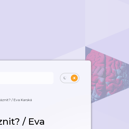
láznit? / Eva Karská
nit? / Eva