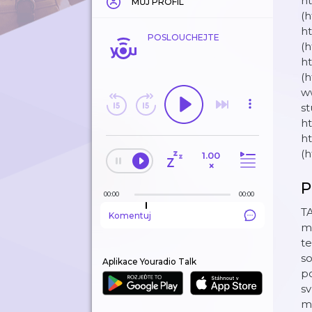
h
MŮJ PROFIL
(
h
POSLOUCHEJTE
(
h
(
w
st
ht
ht
(h
1.00
×
P
00:00
00:00
T
Komentuj
m
te
so
Aplikace Youradio Talk
po
sv
mo