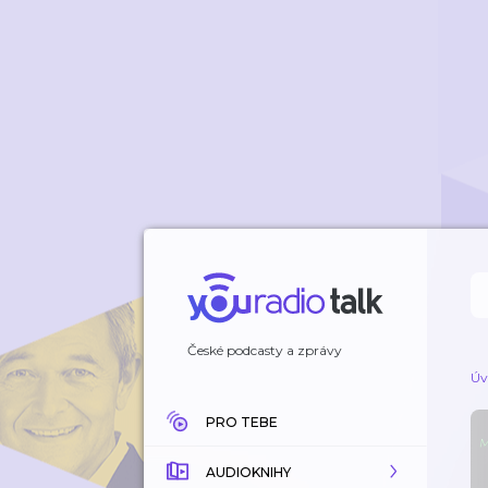
České podcasty a zprávy
Úv
PRO TEBE
AUDIOKNIHY