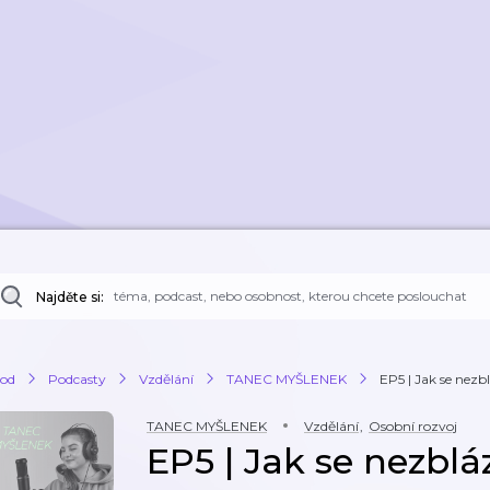
Najděte si:
od
Podcasty
Vzdělání
TANEC MYŠLENEK
EP5 | Jak se nezb
TANEC MYŠLENEK
Vzdělání
,
Osobní rozvoj
EP5 | Jak se nezbláz