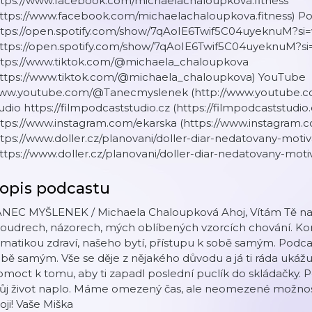
ttps://www.facebook.com/michaelachaloupkova.fitness
https://www.facebook.com/michaelachaloupkova.fitness) P
ttps://open.spotify.com/show/7qAoIE6Twif5C04uyeknuM?si
https://open.spotify.com/show/7qAoIE6Twif5C04uyeknuM?si
ttps://www.tiktok.com/@michaela_chaloupkova
https://www.tiktok.com/@michaela_chaloupkova) YouTube
ww.youtube.com/@Tanecmyslenek (http://www.youtube.c
udio https://filmpodcaststudio.cz (https://filmpodcaststudio
tps://www.instagram.com/ekarska (https://www.instagram.c
tps://www.doller.cz/planovani/doller-diar-nedatovany-moti
ttps://www.doller.cz/planovani/doller-diar-nedatovany-mot
opis podcastu
ANEC MYŠLENEK / Michaela Chaloupková Ahoj, Vítám Tě na
oudrech, názorech, mých oblíbených vzorcích chování. K
matikou zdraví, našeho bytí, přístupu k sobě samým. Podca
bě samým. Vše se děje z nějakého důvodu a já ti ráda ukážu
moct k tomu, aby ti zapadl poslední puclík do skládačky. Poj
ůj život naplo. Máme omezený čas, ale neomezené možnosti
ji! Vaše Miška