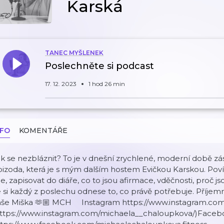
Karská
TANEC MYŠLENEK
Poslechněte si podcast
17. 12. 2023
1 hod 26 min
NFO
KOMENTÁŘE
k se nezbláznit? To je v dnešní zrychlené, moderní době zás
izoda, která je s mým dalším hostem Evičkou Karskou. Povíme 
le, zapisovat do diáře, co to jsou afirmace, vděčnosti, proč 
 si každý z poslechu odnese to, co právě potřebuje. Příjem
aše Miška 🫶🏼 MCH Instagram https://www.instagram.co
https://www.instagram.com/michaela__chaloupkova/)Faceb