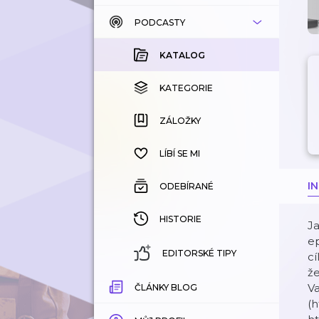
PODCASTY
KATALOG
KOUPENÉ
KATALOG
KATEGORIE
KATEGORIE
ZÁLOŽKY
ZÁLOŽKY
HISTORIE
LÍBÍ SE MI
I
ODEBÍRANÉ
HISTORIE
Ja
ep
EDITORSKÉ TIPY
cí
že
V
ČLÁNKY BLOG
(