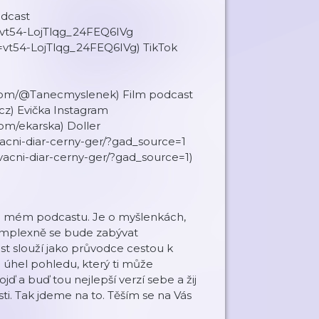
odcast
=vt54-LojTlqg_24FEQ6IVg
=vt54-LojTlqg_24FEQ6IVg) TikTok
om/@Tanecmyslenek) Film podcast
.cz) Evička Instagram
om/ekarska) Doller
vacni-diar-cerny-ger/?gad_source=1
ivacni-diar-cerny-ger/?gad_source=1)
 mém podcastu. Je o myšlenkách,
omplexně se bude zabývat
st slouží jako průvodce cestou k
 úhel pohledu, který ti může
ď a buď tou nejlepší verzí sebe a žij
. Tak jdeme na to. Těším se na Vás