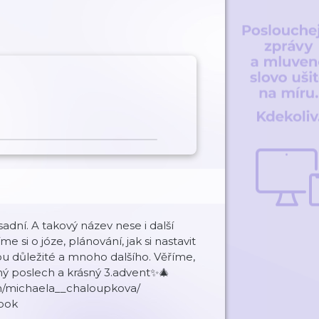
adní. A takový název nese i další
si o józe, plánování, jak si nastavit
jsou důležité a mnoho dalšího. Věříme,
ný poslech a krásný 3.advent✨🎄
m/michaela__chaloupkova/
ook