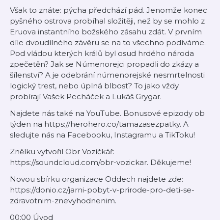
Však to znáte: pýcha předchází pád. Jenomže konec
pyšného ostrova probíhal složitěji, než by se mohlo z
Eruova instantního božského zásahu zdát. V prvním
díle dvoudílného závěru se na to všechno podíváme.
Pod vládou kterých králů byl osud hrdého národa
zpečetěn? Jak se Númenorejci propadli do zkázy a
šílenství? A je odebrání númenorejské nesmrtelnosti
logický trest, nebo úplná blbost? To jako vždy
probírají Vašek Pecháček a Lukáš Grygar.
Najdete nás také na YouTube. Bonusové epizody ob
týden na https://herohero.co/tamazasezpatky. A
sledujte nás na Facebooku, Instagramu a TikToku!
Znělku vytvořil Obr Vozíčkář:
https://soundcloud.com/obr-vozickar. Děkujeme!
Novou sbírku organizace Oddech najdete zde:
https://donio.cz/jarni-pobyt-v-prirode-pro-deti-se-
zdravotnim-znevyhodnenim.
00:00 Úvod