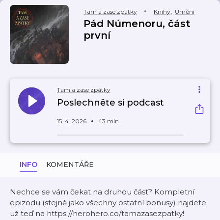
Tam a zase zpátky
Knihy
,
Umění
Pád Númenoru, část
první
Tam a zase zpátky
Poslechněte si podcast
15. 4. 2026
43 min
INFO
KOMENTÁŘE
Nechce se vám čekat na druhou část? Kompletní
epizodu (stejně jako všechny ostatní bonusy) najdete
už teď na https://herohero.co/tamazasezpatky!