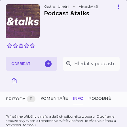
Gastro
,
Umění
Vinařský ráj
Podcast &talks
ODEBÍRAT
KOMENTÁŘE
INFO
PODOBNÉ
EPIZODY
11
Přínášíme příběhy vinařů a dalších odborníků z oboru. Otevíráme
diskuze o výzvách a trendech ve světě vinařství. To vše uvolněnou a
otevřenou formou.