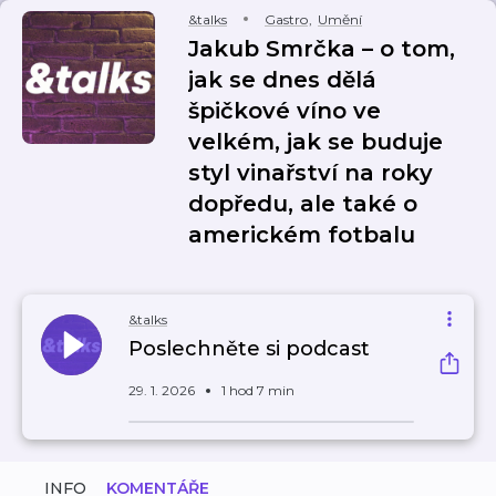
&talks
Gastro
,
Umění
Jakub Smrčka – o tom,
jak se dnes dělá
špičkové víno ve
velkém, jak se buduje
styl vinařství na roky
dopředu, ale také o
americkém fotbalu
&talks
Poslechněte si podcast
29. 1. 2026
1 hod 7 min
INFO
KOMENTÁŘE