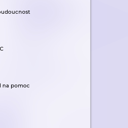
 budoucnost
YC
al na pomoc