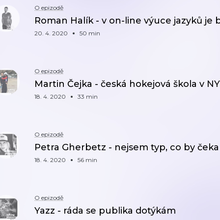
O epizodě
Roman Halík - v on-line výuce jazyků je
20. 4. 2020
50 min
O epizodě
Martin Čejka - česká hokejová škola v N
18. 4. 2020
33 min
O epizodě
Petra Gherbetz - nejsem typ, co by ček
18. 4. 2020
56 min
O epizodě
Yazz - ráda se publika dotýkám