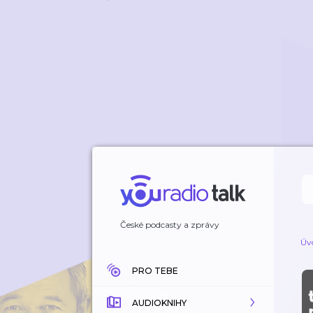
České podcasty a zprávy
Úv
PRO TEBE
AUDIOKNIHY