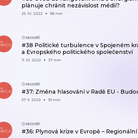
plánuje chránit nezávislost médií?
25. 10. 2022
38 min
O epizodě
#38 Politické turbulence v Spojeném král
a Evropského politického společenství
11. 10. 2022
37 min
O epizodě
#37: Změna hlasování v Radě EU - Budou
27. 9. 2022
35 min
O epizodě
#36: Plynová krize v Evropě – Regionální