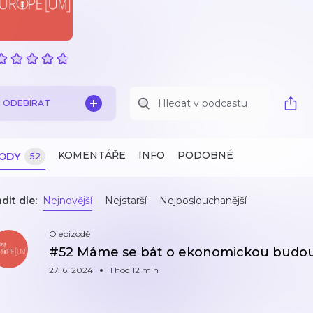
ODEBÍRAT
KOMENTÁŘE
INFO
PODOBNÉ
ZODY
52
dit dle:
Nejnovější
Nejstarší
Nejposlouchanější
O epizodě
#52 Máme se bát o ekonomickou budou
27. 6. 2024
1 hod 12 min