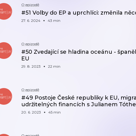
O epizodě
#51 Volby do EP a uprchlíci: změnila něc
27. 6. 2024
43 min
O epizodě
#50 Zvedající se hladina oceánu - španě
EU
29. 8. 2023
22 min
O epizodě
#49 Postoje České republiky k EU, migra
udržitelných financích s Julianem Tóth
20. 6. 2023
45 min
O epizodě