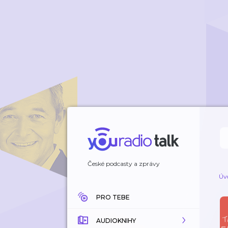
České podcasty a zprávy
Úv
PRO TEBE
AUDIOKNIHY