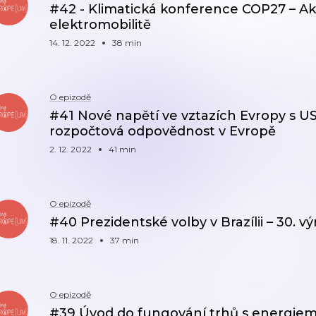
#42 - Klimatická konference COP27 – Ak
elektromobilitě
14. 12. 2022
38 min
O epizodě
#41 Nové napětí ve vztazích Evropy s U
rozpočtová odpovědnost v Evropě
2. 12. 2022
41 min
O epizodě
#40 Prezidentské volby v Brazílii – 30. 
18. 11. 2022
37 min
O epizodě
#39 Úvod do fungování trhů s energiemi