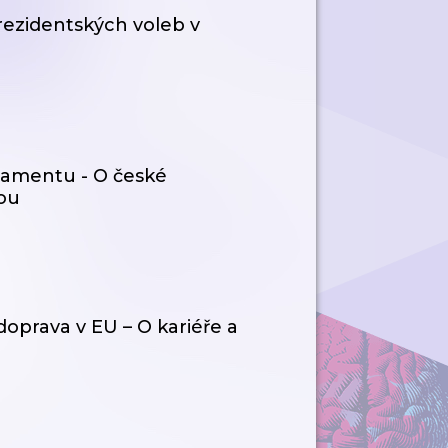
prezidentských voleb v
lamentu - O české
nou
prava v EU – O kariéře a