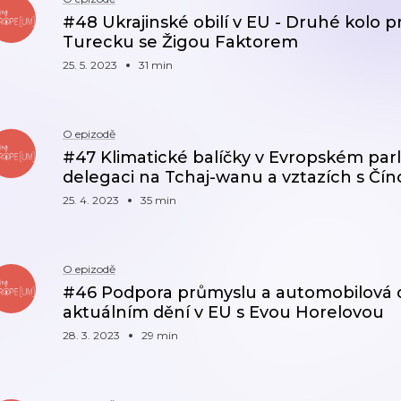
#48 Ukrajinské obilí v EU - Druhé kolo 
Turecku se Žigou Faktorem
25. 5. 2023
31 min
O epizodě
#47 Klimatické balíčky v Evropském par
delegaci na Tchaj-wanu a vztazích s Čí
25. 4. 2023
35 min
O epizodě
#46 Podpora průmyslu a automobilová do
aktuálním dění v EU s Evou Horelovou
28. 3. 2023
29 min