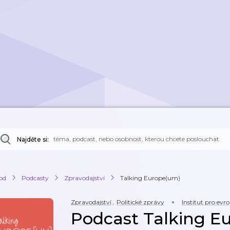
Najděte si:
od
Podcasty
Zpravodajství
Talking Europe(um)
Zpravodajství
,
Politické zprávy
Institut pro e
Podcast Talking E