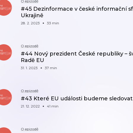
O epizodě
#45 Dezinformace v české informační sféř
Ukrajině
28. 2. 2023
33 min
O epizodě
#44 Nový prezident České republiky – š
Radě EU
31. 1. 2023
37 min
O epizodě
#43 Které EU události budeme sledovat
21. 12. 2022
41 min
O epizodě