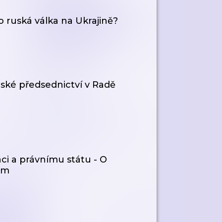
o ruská válka na Ukrajině?
lské předsednictví v Radě
ci a právnímu státu - O
em