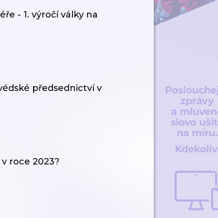
e - 1. výročí války na
védské předsednictví v
 v roce 2023?