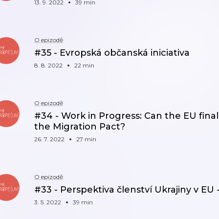
13. 9. 2022
39 min
O epizodě
#35 - Evropská občanská iniciativa
8. 8. 2022
22 min
O epizodě
#34 - Work in Progress: Can the EU final
the Migration Pact?
26. 7. 2022
27 min
O epizodě
#33 - Perspektiva členství Ukrajiny v EU -
3. 5. 2022
39 min