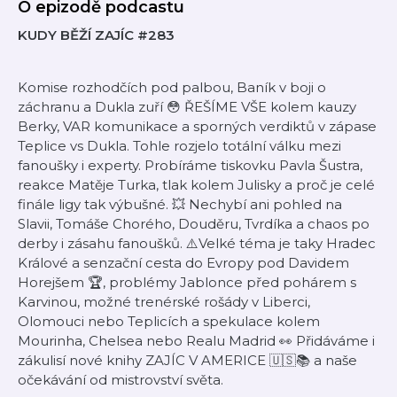
O epizodě podcastu
KUDY BĚŽÍ ZAJÍC #283
Komise rozhodčích pod palbou, Baník v boji o
záchranu a Dukla zuří 😳 ŘEŠÍME VŠE kolem kauzy
Berky, VAR komunikace a sporných verdiktů v zápase
Teplice vs Dukla. Tohle rozjelo totální válku mezi
fanoušky i experty. Probíráme tiskovku Pavla Šustra,
reakce Matěje Turka, tlak kolem Julisky a proč je celé
finále ligy tak výbušné. 💥 Nechybí ani pohled na
Slavii, Tomáše Chorého, Douděru, Tvrdíka a chaos po
derby i zásahu fanoušků. ⚠️Velké téma je taky Hradec
Králové a senzační cesta do Evropy pod Davidem
Horejšem 🏆, problémy Jablonce před pohárem s
Karvinou, možné trenérské rošády v Liberci,
Olomouci nebo Teplicích a spekulace kolem
Mourinha, Chelsea nebo Realu Madrid 👀 Přidáváme i
zákulisí nové knihy ZAJÍC V AMERICE 🇺🇸📚 a naše
očekávání od mistrovství světa.