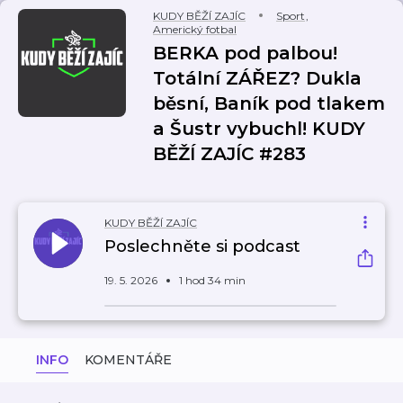
KUDY BĚŽÍ ZAJÍC
Sport
,
Americký fotbal
BERKA pod palbou!
Totální ZÁŘEZ? Dukla
běsní, Baník pod tlakem
a Šustr vybuchl! KUDY
BĚŽÍ ZAJÍC #283
KUDY BĚŽÍ ZAJÍC
Poslechněte si podcast
19. 5. 2026
1 hod 34 min
INFO
KOMENTÁŘE