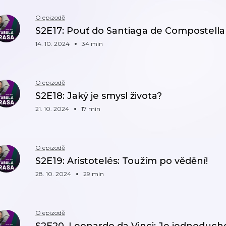
O epizodě
S2E17: Pouť do Santiaga de Compostella
14. 10. 2024
34 min
O epizodě
S2E18: Jaký je smysl života?
21. 10. 2024
17 min
O epizodě
S2E19: Aristotelés: Toužím po vědění!
28. 10. 2024
29 min
O epizodě