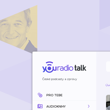
České podcasty a zprávy
Úv
PRO TEBE
AUDIOKNIHY