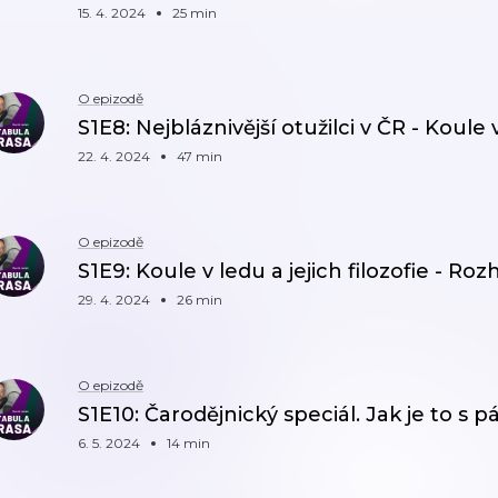
15. 4. 2024
25 min
O epizodě
S1E8: Nejbláznivější otužilci v ČR - Koule 
22. 4. 2024
47 min
O epizodě
S1E9: Koule v ledu a jejich filozofie - Roz
29. 4. 2024
26 min
O epizodě
S1E10: Čarodějnický speciál. Jak je to s 
6. 5. 2024
14 min