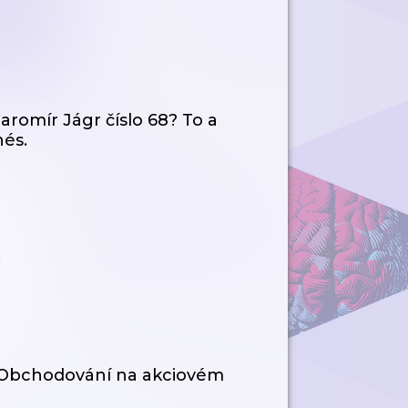
aromír Jágr číslo 68? To a
és.
.
hy. Obchodování na akciovém