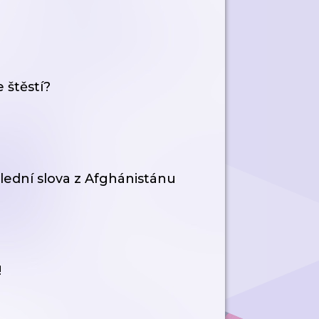
 štěstí?
oslední slova z Afghánistánu
!