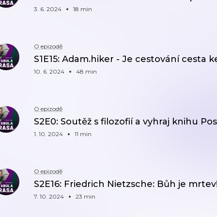
3. 6. 2024
18 min
O epizodě
S1E15: Adam.hiker - Je cestování cesta ke
10. 6. 2024
48 min
O epizodě
S2E0: Soutěž s filozofií a vyhraj knihu P
1. 10. 2024
11 min
O epizodě
S2E16: Friedrich Nietzsche: Bůh je mrtev
7. 10. 2024
23 min