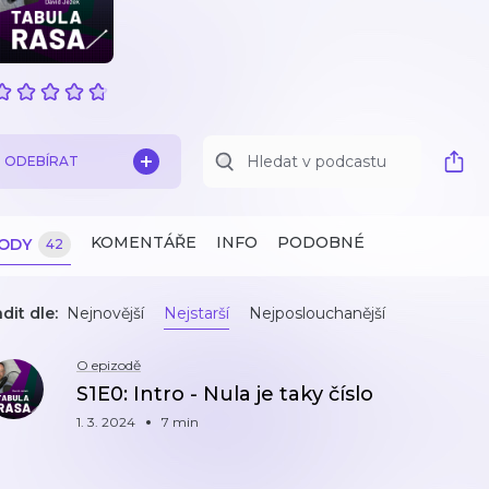
ODEBÍRAT
KOMENTÁŘE
INFO
PODOBNÉ
ZODY
42
dit dle:
Nejnovější
Nejstarší
Nejposlouchanější
O epizodě
S1E0: Intro - Nula je taky číslo
1. 3. 2024
7 min