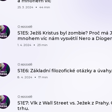
a mnohem víc
25. 3. 2024
44 min
O epizodě
S1E5: Ježíš Kristus byl zombie? Proč má J
mnohem víc nám vysvětlí Nero a Díogen
1. 4. 2024
23 min
O epizodě
S1E6: Základní filozofické otázky a úvahy
8. 4. 2024
17 min
O epizodě
S1E7: Vlk z Wall Street vs. Ježek z Pra
trhu.