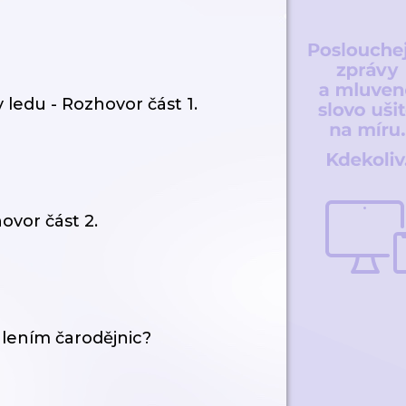
v ledu - Rozhovor část 1.
hovor část 2.
pálením čarodějnic?