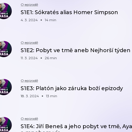
O epizodě
S1E1: Sókratés alias Homer Simpson
4. 3. 2024
14 min
O epizodě
S1E2: Pobyt ve tmě aneb Nejhorší týden
11. 3. 2024
26 min
O epizodě
S1E3: Platón jako záruka boží epizody
18. 3. 2024
13 min
O epizodě
S1E4: Jiří Beneš a jeho pobyt ve tmě, Ay