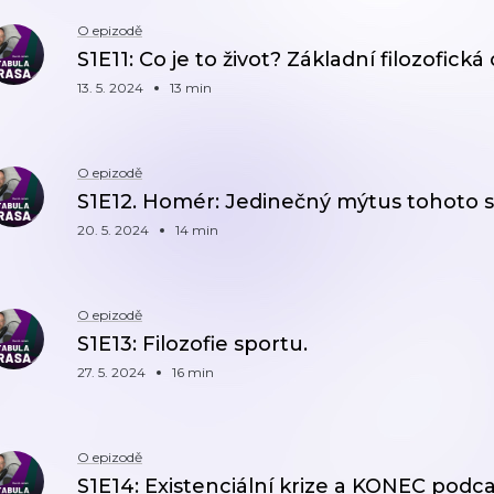
O epizodě
S1E11: Co je to život? Základní filozofická
13. 5. 2024
13 min
O epizodě
S1E12. Homér: Jedinečný mýtus tohoto s
20. 5. 2024
14 min
O epizodě
S1E13: Filozofie sportu.
27. 5. 2024
16 min
O epizodě
S1E14: Existenciální krize a KONEC podca