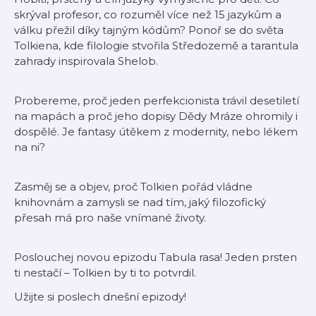
skrýval profesor, co rozuměl více než 15 jazykům a
válku přežil díky tajným kódům? Ponoř se do světa
Tolkiena, kde filologie stvořila Středozemě a tarantula
zahrady inspirovala Shelob.​
Probereme, proč jeden perfekcionista trávil desetiletí
na mapách a proč jeho dopisy Dědy Mráze ohromily i
dospělé. Je fantasy útěkem z modernity, nebo lékem
na ni?​
Zasměj se a objev, proč Tolkien pořád vládne
knihovnám a zamysli se nad tím, jaký filozofický
přesah má pro naše vnímané životy.
Poslouchej novou epizodu Tabula rasa! Jeden prsten
ti nestačí – Tolkien by ti to potvrdil.
Užijte si poslech dnešní epizody!