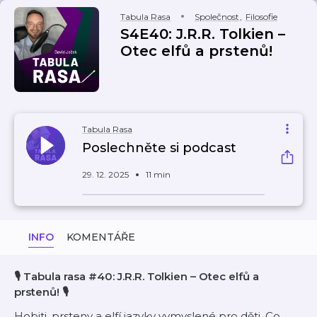
Tabula Rasa
Společnost
,
Filosofie
S4E40: J.R.R. Tolkien –
Otec elfů a prstenů!
Tabula Rasa
Poslechněte si podcast
29. 12. 2025
11 min
INFO
KOMENTÁŘE
🎙️ Tabula rasa #40: J.R.R. Tolkien – Otec elfů a
prstenů! 🎙️
Hobiti, prsteny a elfí jazyky vymyslené pro děti. Co