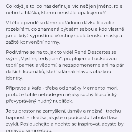
Co když je to, co nás definuje, víc než jen jméno, role
nebo ta hláška, kterou neustále opakujeme?
V této epizodě si dáme pořádnou dávku filozofie –
rozebírám, co znamená být sám sebou a kdo vlastně
jsme, když vypustíme všechny společenské masky a
zažité konvenční normy.
Podíváme se na to, jak to viděl René Descartes se
svým „Myslím, tedy jsem“, proplujeme Lockeovou
teorií paměti a vědomí, a nezapomeneme ani na pár
dalších koumáků, kteří si lámali hlavu s otázkou
identity.
Připravte si kafe - třeba od značky Memento mori,
protože tohle nebude jen nějaký suchý filosofický
převyprávěný nudný nudlíček.
Je tu prostor na zamyšlení, úsměv a možná i trochu
trapnosti – zkrátka jak jste u podcastu Tabula Rasa
zvyklí. Poslouchejte a nechte se inspirovat, abyste byli
opravdu sami sebou.