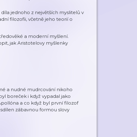
díla jednoho z největších myslitelů v
 filozofii, včetně jeho teorií o
středověké a moderní myšlení.
pit, jak Aristotelovy myšlenky
známé a nudné mudrcování nikoho
byl boreček i když vypadal jako
llóna a co když byl první filozof
, sdílen zábavnou formou slovy