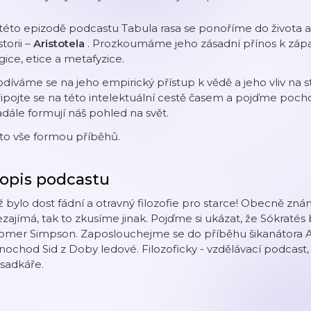
této epizodě podcastu Tabula rasa se ponoříme do života a 
storii –
Aristotela
. Prozkoumáme jeho zásadní přínos k západní
gice, etice a metafyzice.
díváme se na jeho empirický přístup k vědě a jeho vliv na 
ipojte se na této intelektuální cestě časem a pojďme pocho
dále formují náš pohled na svět.
to vše formou příběhů.
opis podcastu
 bylo dost fádní a otravný filozofie pro starce! Obecně 
zajímá, tak to zkusíme jinak. Pojďme si ukázat, že Sókratés 
mer Simpson. Zaposlouchejme se do příběhu šikanátora Apo
nochod Sid z Doby ledové. Filozoficky - vzdělávací podcast
sadkáře.