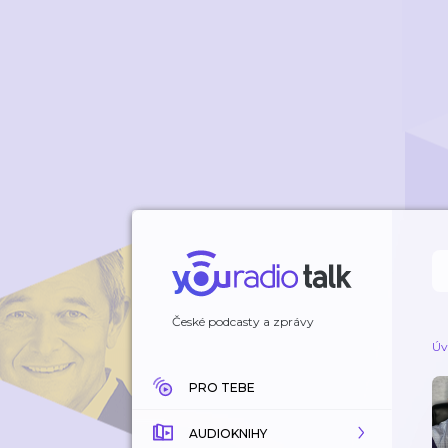
České podcasty a zprávy
Úv
PRO TEBE
AUDIOKNIHY