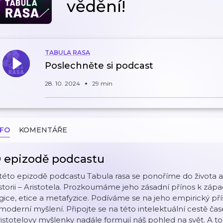
vědění!
TABULA RASA
Poslechněte si podcast
28. 10. 2024
29 min
NFO
KOMENTÁŘE
 epizodě podcastu
této epizodě podcastu Tabula rasa se ponoříme do života a 
storii – Aristotela. Prozkoumáme jeho zásadní přínos k západní
gice, etice a metafyzice. Podíváme se na jeho empirický pří
moderní myšlení. Připojte se na této intelektuální cestě č
istotelovy myšlenky nadále formují náš pohled na svět. A t