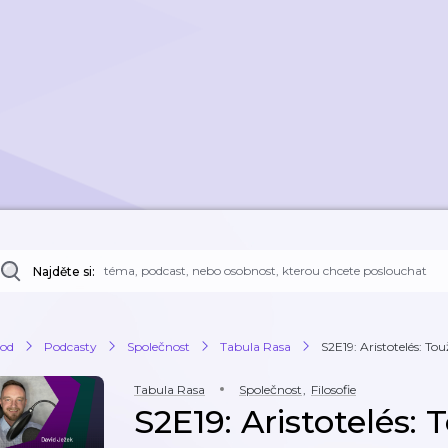
Najděte si:
od
Podcasty
Společnost
Tabula Rasa
S2E19: Aristotelés: To
Tabula Rasa
Společnost
,
Filosofie
S2E19: Aristotelés: