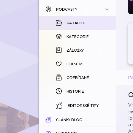
PODCASTY
KATALOG
KOUPENÉ
KATALOG
KATEGORIE
KATEGORIE
ZÁLOŽKY
ZÁLOŽKY
HISTORIE
LÍBÍ SE MI
I
ODEBÍRANÉ
HISTORIE
O
V 
EDITORSKÉ TIPY
hi
lo
ČLÁNKY BLOG
a 
Ar