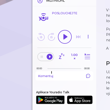
MŮJ PROFIL
V 
POSLOUCHEJTE
hi
lo
Po
Př
na
A 
1.00
×
P
00:00
00:00
Už
Komentuj
ne
Ho
le
Aplikace Youradio Talk
vý