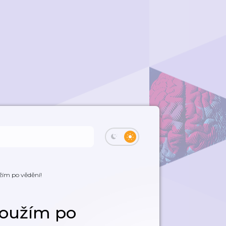
užím po vědění!
 Toužím po