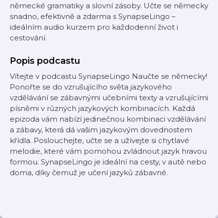
německé gramatiky a slovní zásoby. Učte se německy
snadno, efektivně a zdarma s SynapseLingo –
ideálním audio kurzem pro každodenní život i
cestování.
Popis podcastu
Vítejte v podcastu SynapseLingo Naučte se německy!
Ponořte se do vzrušujícího světa jazykového
vzdělávání se zábavnými učebními texty a vzrušujícími
písněmi v různých jazykových kombinacích. Každá
epizoda vám nabízí jedinečnou kombinaci vzdělávání
a zábavy, která dá vašim jazykovým dovednostem
křídla. Poslouchejte, učte se a užívejte si chytlavé
melodie, které vám pomohou zvládnout jazyk hravou
formou. SynapseLingo je ideální na cesty, v autě nebo
doma, díky čemuž je učení jazyků zábavné.