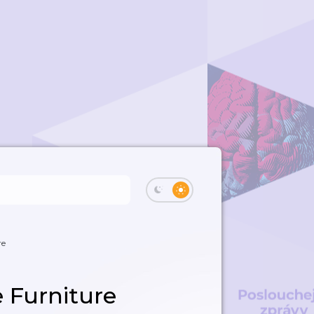
re
e Furniture