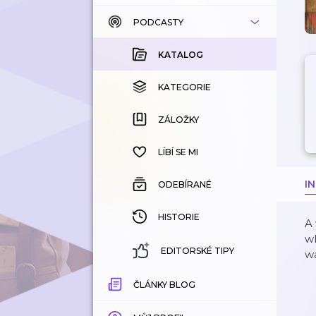
PODCASTY
KATALOG
KOUPENÉ
KATALOG
KATEGORIE
KATEGORIE
ZÁLOŽKY
ZÁLOŽKY
HISTORIE
LÍBÍ SE MI
I
ODEBÍRANÉ
HISTORIE
A 
wh
EDITORSKÉ TIPY
wa
ČLÁNKY BLOG