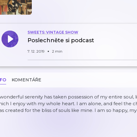
SWEETS: VINTAGE SHOW
Poslechněte si podcast
7. 12. 2019
2 min
NFO
KOMENTÁŘE
wonderful serenity has taken possession of my entire soul, 
ich I enjoy with my whole heart. I am alone, and feel the ch
s created for the bliss of souls like mine. I am so happy, my 