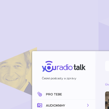
České podcasty a zprávy
Úv
PRO TEBE
AUDIOKNIHY