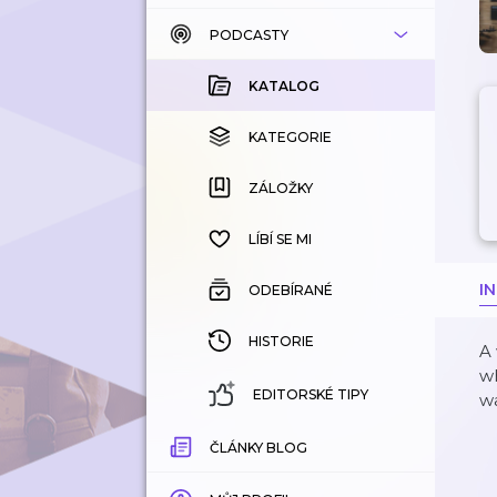
PODCASTY
KATALOG
KOUPENÉ
KATALOG
KATEGORIE
KATEGORIE
ZÁLOŽKY
ZÁLOŽKY
HISTORIE
LÍBÍ SE MI
I
ODEBÍRANÉ
HISTORIE
A 
wh
EDITORSKÉ TIPY
wa
ČLÁNKY BLOG