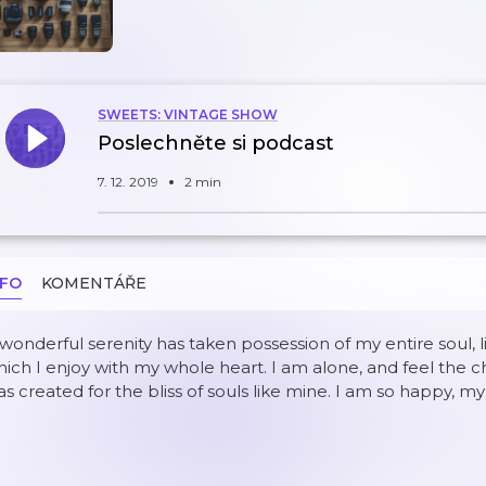
SWEETS: VINTAGE SHOW
Poslechněte si podcast
7. 12. 2019
2 min
NFO
KOMENTÁŘE
wonderful serenity has taken possession of my entire soul, 
ich I enjoy with my whole heart. I am alone, and feel the ch
s created for the bliss of souls like mine. I am so happy, my 