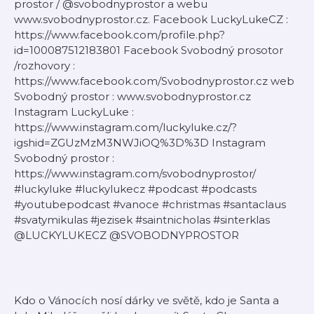
prostor / @svobodnyprostor a webu
www.svobodnyprostor.cz. Facebook LuckyLukeCZ :
https://www.facebook.com/profile.php?
id=100087512183801 Facebook Svobodný prosotor
/rozhovory :
https://www.facebook.com/Svobodnyprostor.cz web
Svobodný prostor : www.svobodnyprostor.cz
Instagram LuckyLuke :
https://www.instagram.com/luckyluke.cz/?
igshid=ZGUzMzM3NWJiOQ%3D%3D Instagram
Svobodný prostor :
https://www.instagram.com/svobodnyprostor/
#luckyluke #luckylukecz #podcast #podcasts
#youtubepodcast #vanoce #christmas #santaclaus
#svatymikulas #jezisek #saintnicholas #sinterklas
@LUCKYLUKECZ @SVOBODNYPROSTOR ​
Kdo o Vánocích nosí dárky ve světě, kdo je Santa a