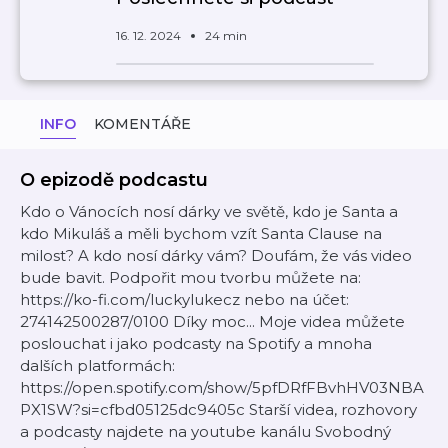
16. 12. 2024
24 min
INFO
KOMENTÁŘE
O epizodě podcastu
Kdo o Vánocích nosí dárky ve světě, kdo je Santa a
kdo Mikuláš a měli bychom vzít Santa Clause na
milost? A kdo nosí dárky vám? Doufám, že vás video
bude bavit. Podpořit mou tvorbu můžete na:
https://ko-fi.com/luckylukecz nebo na účet:
274142500287/0100 Díky moc... Moje videa můžete
poslouchat i jako podcasty na Spotify a mnoha
dalších platformách:
https://open.spotify.com/show/5pfDRfFBvhHV03NBA
PX1SW?si=cfbd05125dc9405c Starší videa, rozhovory
a podcasty najdete na youtube kanálu Svobodný