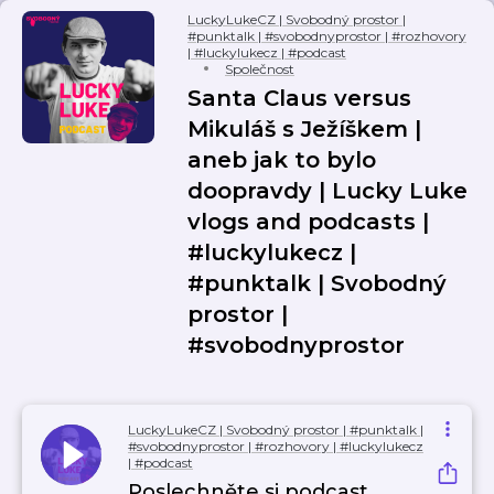
LuckyLukeCZ | Svobodný prostor |
#punktalk | #svobodnyprostor | #rozhovory
| #luckylukecz | #podcast
Společnost
Santa Claus versus
Mikuláš s Ježíškem |
aneb jak to bylo
doopravdy | Lucky Luke
vlogs and podcasts |
#luckylukecz |
#punktalk | Svobodný
prostor |
#svobodnyprostor
LuckyLukeCZ | Svobodný prostor | #punktalk |
#svobodnyprostor | #rozhovory | #luckylukecz
| #podcast
Poslechněte si podcast