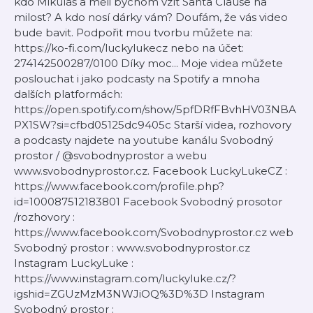
kdo Mikuláš a měli bychom vzít Santa Clause na
milost? A kdo nosí dárky vám? Doufám, že vás video
bude bavit. Podpořit mou tvorbu můžete na:
https://ko-fi.com/luckylukecz nebo na účet:
274142500287/0100 Díky moc... Moje videa můžete
poslouchat i jako podcasty na Spotify a mnoha
dalších platformách:
https://open.spotify.com/show/5pfDRfFBvhHV03NBA
PX1SW?si=cfbd05125dc9405c Starší videa, rozhovory
a podcasty najdete na youtube kanálu Svobodný
prostor / @svobodnyprostor a webu
www.svobodnyprostor.cz. Facebook LuckyLukeCZ :
https://www.facebook.com/profile.php?
id=100087512183801 Facebook Svobodný prosotor
/rozhovory :
https://www.facebook.com/Svobodnyprostor.cz web
Svobodný prostor : www.svobodnyprostor.cz
Instagram LuckyLuke :
https://www.instagram.com/luckyluke.cz/?
igshid=ZGUzMzM3NWJiOQ%3D%3D Instagram
Svobodný prostor :