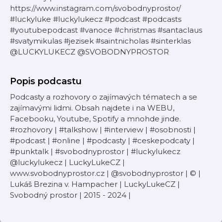
https://www.instagram.com/svobodnyprostor/
#luckyluke #luckylukecz #podcast #podcasts
#youtubepodcast #vanoce #christmas #santaclaus
#svatymikulas #jezisek #saintnicholas #sinterklas
@LUCKYLUKECZ @SVOBODNYPROSTOR ​
Popis podcastu
Podcasty a rozhovory o zajímavých tématech a se
zajímavými lidmi. Obsah najdete i na WEBU,
Facebooku, Youtube, Spotify a mnohde jinde.
#rozhovory | #talkshow | #interview | #osobnosti |
#podcast | #online | #podcasty | #ceskepodcaty |
#punktalk | #svobodnyprostor | #luckylukecz
@luckylukecz | LuckyLukeCZ |
www.svobodnyprostor.cz | @svobodnyprostor | © |
Lukáš Brezina v. Hampacher | LuckyLukeCZ |
Svobodný prostor | 2015 - 2024 |