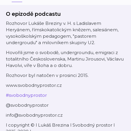
O epizodě podcastu
Rozhovor Lukáše Breziny v. H. s Ladislavem
Heryánem, římskokatolickým knězem, salesiánem,
vysokoškolským pedagogem, "pastorem
undergroudu" a milovníkem skupiny U2.
Hovořili jsme o svobodě, undergroundu, emigraci z
totalitního Československa, Martinu Jirousovi, Václavu
Havolvi, víře v Boha a o dobru.
Rozhovor byl natočen v prosinci 2015.
www.svobodnyprostor.cz
#svobodnyprostor
@svobodnyprostor
info@svobodnyprostor.cz
l copyright © l Lukáš Brezina l Svobodný prostor l