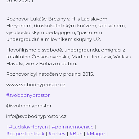
2015-2020 l
Rozhovor Lukáše Breziny v. H. s Ladislavem
Heryánem, římskokatolickým knězem, salesiánem,
vysokoškolským pedagogem, "pastorem
undergroudu" a milovníkem skupiny U2.
Hovořili jsme o svobodě, undergroundu, emigraci z
totalitního Československa, Martinu Jirousovi, Václavu
Havolvi, víře v Boha a o dobru.
Rozhovor byl natočen v prosinci 2015.
www.svobodnyprostor.cz
#svobodnyprostor
@svobodnyprostor
info@svobodnyprostor.cz
|
#LadislavHeryan
|
#polninemocnice
|
#papezfrantisek
|
#cirkev
|
#Buh
|
#Magor
|