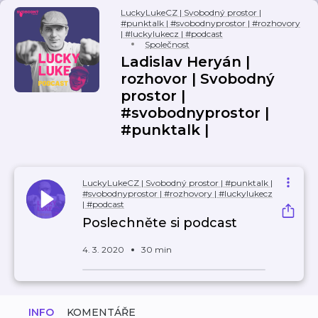
LuckyLukeCZ | Svobodný prostor |
#punktalk | #svobodnyprostor | #rozhovory
| #luckylukecz | #podcast
Společnost
Ladislav Heryán |
rozhovor | Svobodný
prostor |
#svobodnyprostor |
#punktalk |
LuckyLukeCZ | Svobodný prostor | #punktalk |
#svobodnyprostor | #rozhovory | #luckylukecz
| #podcast
Poslechněte si podcast
4. 3. 2020
30 min
INFO
KOMENTÁŘE