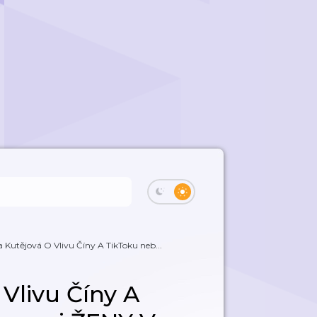
 Kutějová O Vlivu Číny A TikToku neb...
Vlivu Číny A