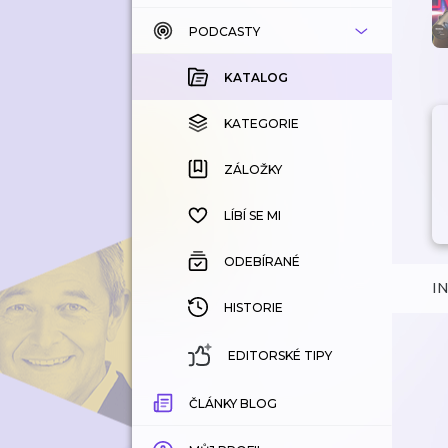
PODCASTY
KATALOG
KOUPENÉ
KATALOG
KATEGORIE
KATEGORIE
ZÁLOŽKY
ZÁLOŽKY
HISTORIE
LÍBÍ SE MI
ODEBÍRANÉ
I
HISTORIE
EDITORSKÉ TIPY
ČLÁNKY BLOG