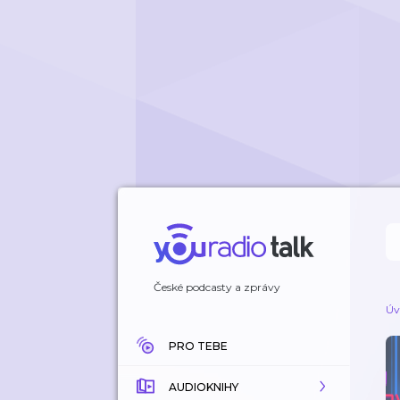
České podcasty a zprávy
Úv
PRO TEBE
AUDIOKNIHY