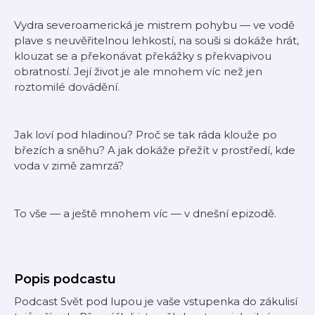
Vydra severoamerická je mistrem pohybu — ve vodě
plave s neuvěřitelnou lehkostí, na souši si dokáže hrát,
klouzat se a překonávat překážky s překvapivou
obratností. Její život je ale mnohem víc než jen
roztomilé dovádění.
Jak loví pod hladinou? Proč se tak ráda klouže po
březích a sněhu? A jak dokáže přežít v prostředí, kde
voda v zimě zamrzá?
To vše — a ještě mnohem víc — v dnešní epizodě.
Popis podcastu
Podcast Svět pod lupou je vaše vstupenka do zákulisí