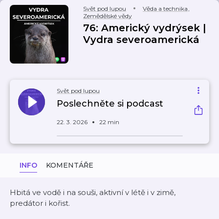
Svět pod lupou
Věda a technika
,
Zemědělské vědy
76: Americký vydrýsek |
Vydra severoamerická
Svět pod lupou
Poslechněte si podcast
22. 3. 2026
22 min
INFO
KOMENTÁŘE
Hbitá ve vodě i na souši, aktivní v létě i v zimě,
predátor i kořist.